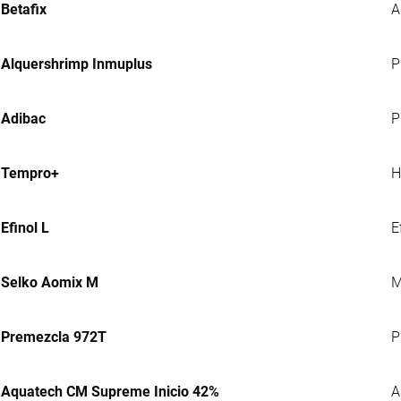
Betafix
A
Alquershrimp Inmuplus
P
Adibac
P
Tempro+
H
Efinol L
E
Selko Aomix M
M
Premezcla 972T
P
Aquatech CM Supreme Inicio 42%
A