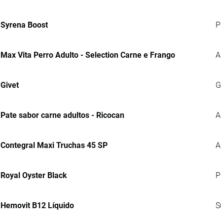
Syrena Boost
P
Max Vita Perro Adulto - Selection Carne e Frango
A
Givet
G
Pate sabor carne adultos - Ricocan
A
Contegral Maxi Truchas 45 SP
A
Royal Oyster Black
P
Hemovit B12 Líquido
S