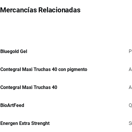
Mercancías Relacionadas
Bluegold Gel
P
Contegral Maxi Truchas 40 con pigmento
A
Contegral Maxi Truchas 40
A
BioArtFeed
Q
Energen Extra Strenght
S