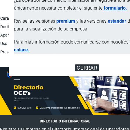
¿Es operador de comercio internacional? registre ahora 
únicamente necesita completar el siguiente
formulario.
Característica
Revise las versiones
premium
y las versiones
estandar
d
Dosificación
Para todas las especies de acuicultura (peces y camarone
para la visualización de su empresa.
Apariencia
Polvo de color grisáceo.
Para más información puede comunicarse con nosotros e
Uso
Premezcla suministradora de vitaminas y minerales necesa
enlace.
Presentación
Bolsas de 25 kg.
CERRAR
DIRECTORIO INTERNACIONAL
Registre su Empresa en el Directorio Internacional de Operadores