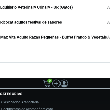
Equilibrio Veterinary Urinary - UR (Gatos)
A
Ricocat adultos festival de sabores
A
Max Vita Adulto Razas Pequeñas - Buffet Frango & Vegetais
A
0
CATEGORÍAS
Clasificación Arancelaria
Documentos de Acompañamiento