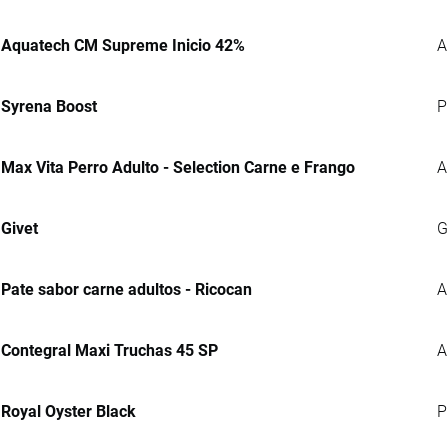
Aquatech CM Supreme Inicio 42%
A
Syrena Boost
P
Max Vita Perro Adulto - Selection Carne e Frango
A
Givet
G
Pate sabor carne adultos - Ricocan
A
Contegral Maxi Truchas 45 SP
A
Royal Oyster Black
P