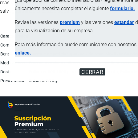
¿Es operador de comercio internacional? registre ahora 
más rápido, y por lo tanto, favoreciendo la digestión y
únicamente necesita completar el siguiente
formulario.
salvaguardando el estado de salud
Revise las versiones
premium
y las versiones
estandar
d
para la visualización de su empresa.
Característica
Para más información puede comunicarse con nosotros e
Composición
Cada 680 gramos contiene: Polvos de Azadirachta indica
enlace.
Beneficios
Aumento de proteína-ganancia de peso; Movilización adec
Modo de uso
Para un mezclado uniforme, mezclar la cantidad necesari
CERRAR
Dosis
Polluelos: 500-1000 g por tonelada de alimento; Pollos d
Presentación
Bolsa de 20 Kg.