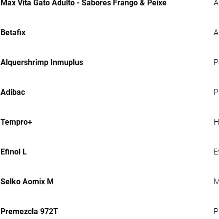
Max Vita Gato Adulto - Sabores Frango & Peixe
A
Betafix
A
Alquershrimp Inmuplus
P
Adibac
P
Tempro+
H
Efinol L
E
Selko Aomix M
M
Premezcla 972T
P