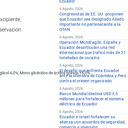
Ecuador
6 Agosto, 2026
Congresistas de EE. UU. proponen
xcipiente,
que Ecuador sea designado Aliado
Importante no perteneciente a la
nservación
OTAN
6 Agosto, 2026
Operación Mondragón: España y
Ecuador desarticulan una red
internacional que traficó más de 21
toneladas de cocaína
6 Agosto, 2026
El desafío que enfrenta Ecuador
glicol 4,0%; Mono glicéridos de ácidos grasos 16,0%.
ante la ofensiva de Colombia y Perú
contra el crimen organizado
6 Agosto, 2026
Banco Mundial destina USD 3,5
millones para fortalecer el sistema
eléctrico de Ecuador
6 Agosto, 2026
Ecuador e Israel fortalecen su
alianza con acuerdos de seguridad,
comercio e inversión