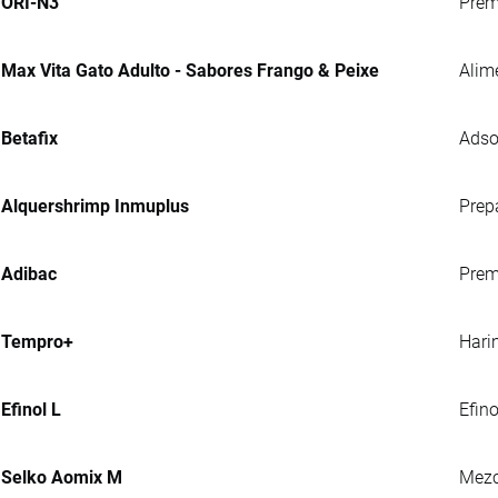
ORI-N3
Prem
Max Vita Gato Adulto - Sabores Frango & Peixe
Alim
Betafix
Adso
Alquershrimp Inmuplus
Prep
Adibac
Prem
Tempro+
Hari
Efinol L
Efin
Selko Aomix M
Mezc