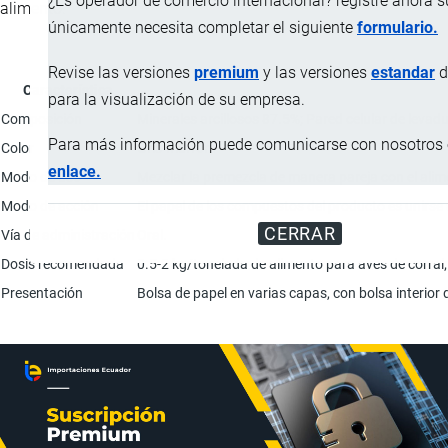
¿Es operador de comercio internacional? registre ahora 
alimento.
únicamente necesita completar el siguiente
formulario.
Revise las versiones
premium
y las versiones
estandar
d
Característica
para la visualización de su empresa.
Composición
Minerales arcillosos 87.5%; Pared celular de levad
Para más información puede comunicarse con nosotros e
Color
Gris-marrón.
enlace.
Modo de uso
Mezclar la premezcla de manera pareja con el ali
Modo de acción
El papel de los compuestos del producto es unirse
CERRAR
Vía de administración
Oral.
Dosis recomendada
0.5-2 kg/tonelada de alimento para aves de corral
Presentación
Bolsa de papel en varias capas, con bolsa interior 