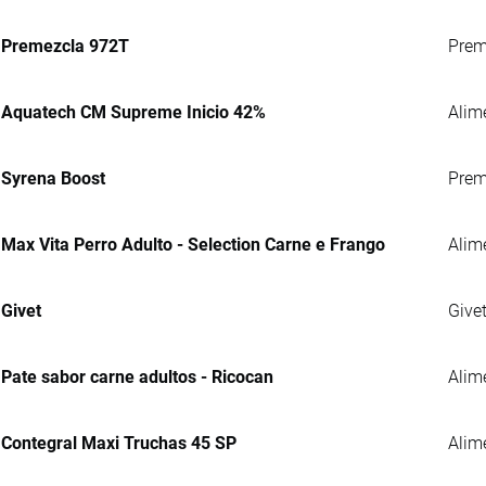
Premezcla 972T
Preme
Aquatech CM Supreme Inicio 42%
Alim
Syrena Boost
Prem
Max Vita Perro Adulto - Selection Carne e Frango
Alim
Givet
Give
Pate sabor carne adultos - Ricocan
Alim
Contegral Maxi Truchas 45 SP
Alime