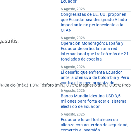
Ecuador
6 Agosto, 2026
Congresistas de EE. UU. proponen
que Ecuador sea designado Aliado
Importante no perteneciente a la
OTAN
6 Agosto, 2026
stritis,
Operación Mondragón: España y
Ecuador desarticulan una red
internacional que traficó más de 21
toneladas de cocaína
6 Agosto, 2026
El desafío que enfrenta Ecuador
ante la ofensiva de Colombia y Perú
contra el crimen organizado
8%; Calcio (máx.) 1,3%; Fósforo (mín.) 0,75%; Magnesio (mín.) 0,05%; Pro
6 Agosto, 2026
Banco Mundial destina USD 3,5
millones para fortalecer el sistema
eléctrico de Ecuador
6 Agosto, 2026
Ecuador e Israel fortalecen su
alianza con acuerdos de seguridad,
comercio e inversión