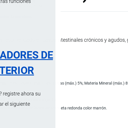
tras funciones
s …
, 22 Diciembre, 2024
cación Arancelaria
s recomendado en casos intestinales crónicos y agudos, ga
RADORES DE
TERIOR
mín.) 23%; Grasas (mín.) 14%; Fibras (máx.) 5%; Materia Mineral (máx.) 
 registre ahora su
na; Proteína altamente digerible.
 el siguiente
ado presentado en forma de croqueta redonda color marrón.