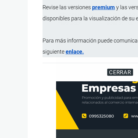
Empaque
Fabricados de un
Revise las versiones
premium
y las ver
Período de administración
En casos agudos 
disponibles para la visualización de su
Presentación
Bolsa de 2 kg.
Para más información puede comunicar
siguiente
enlace.
CERRAR