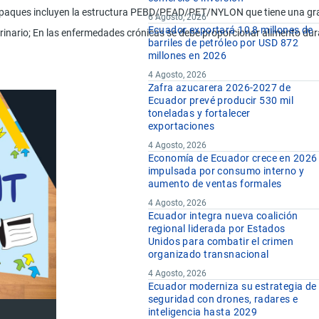
aques incluyen la estructura PEBD/PEAD/PET/NYLON que tiene una gran efi
6 Agosto, 2026
Ecuador exportará 10,8 millones de
rio; En las enfermedades crónicas se debe proporcionar alimento durante 
barriles de petróleo por USD 872
millones en 2026
4 Agosto, 2026
Zafra azucarera 2026-2027 de
Ecuador prevé producir 530 mil
toneladas y fortalecer
exportaciones
4 Agosto, 2026
Economía de Ecuador crece en 2026
impulsada por consumo interno y
aumento de ventas formales
4 Agosto, 2026
Ecuador integra nueva coalición
regional liderada por Estados
Unidos para combatir el crimen
organizado transnacional
4 Agosto, 2026
Ecuador moderniza su estrategia de
seguridad con drones, radares e
inteligencia hasta 2029