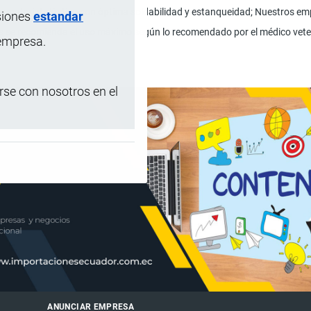
 material plástico con óptima soldabilidad y estanqueidad; Nuestros emp
siones
estandar
se recomienda el uso máximo según lo recomendado por el médico veterina
 empresa.
se con nosotros en el
ANUNCIAR EMPRESA