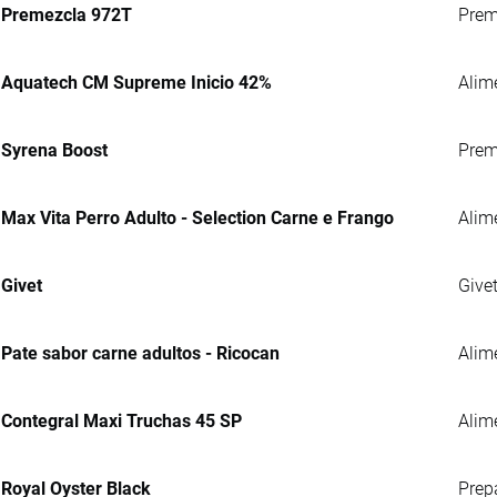
Premezcla 972T
Preme
Aquatech CM Supreme Inicio 42%
Alim
Syrena Boost
Prem
Max Vita Perro Adulto - Selection Carne e Frango
Alim
Givet
Give
Pate sabor carne adultos - Ricocan
Alim
Contegral Maxi Truchas 45 SP
Alime
Royal Oyster Black
Prep