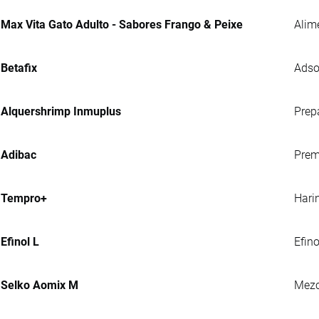
Max Vita Gato Adulto - Sabores Frango & Peixe
Alim
Betafix
Adso
Alquershrimp Inmuplus
Prep
Adibac
Prem
Tempro+
Hari
Efinol L
Efin
Selko Aomix M
Mezc