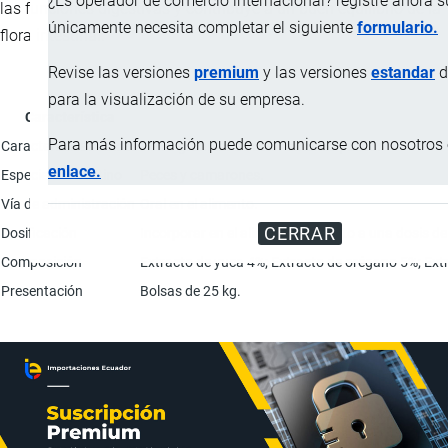
¿Es operador de comercio internacional? registre ahora 
las funciones digestivas y contribuye a un buen equilibrio de la
únicamente necesita completar el siguiente
formulario.
flora intestinal.
Revise las versiones
premium
y las versiones
estandar
d
para la visualización de su empresa.
Característica
Para más información puede comunicarse con nosotros e
Características físicas
Polvo granular de color amarillo pálido.
enlace.
Especies de destino
Peces y camarones.
Vía de administración
Oral en el alimento.
CERRAR
Dosificación
Incorporar en el alimento completo a una dosis de 
Composición
Extracto de yuca 4%; Extracto de orégano 5%; Extr
Presentación
Bolsas de 25 kg.