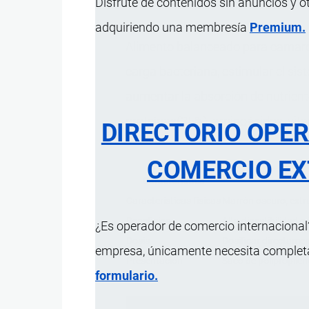
Disfrute de contenidos sin anuncios y o
adquiriendo una membresía
Premium.
Alimento balanceado para camarone
carga bacteriana, estimular el sist
aumentar la absorción de nutrien
proteínas(35%), aminoácidos, vita
DIRECTORIO OPE
COMERCIO EX
Característica
Características físicas
Marrón oscuro, extr
Beneficios
Alta digestibilidad e
¿Es operador de comercio internacional?
Dosis
Dosificar directament
empresa, únicamente necesita completar
Presentación
Saco de polipropile
formulario.