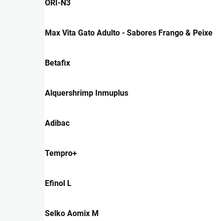
ORI-N3
Max Vita Gato Adulto - Sabores Frango & Peixe
Betafix
Alquershrimp Inmuplus
Adibac
Tempro+
Efinol L
Selko Aomix M