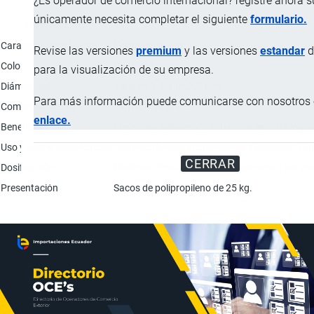
¿Es operador de comercio internacional? registre ahora 
únicamente necesita completar el siguiente
formulario.
Característica
Características físicas
Forma de pellets.
Revise las versiones
premium
y las versiones
estandar
d
Color
Uniforme.
para la visualización de su empresa.
Diámetrosd
1.6 mm; 1.9 mm; 2.5 mm.
Para más información puede comunicarse con nosotros e
Comportamiento
Extruido hundible.
enlace.
Beneficios
El efectivo balance de nutrientes permite log
Uso y forma de aplicación
Camarón blanco (Litopenaeus Vannamei): Calibre
CERRAR
Dosificación
Dosificar directamente a la piscina de 2 a 4 vec
Presentación
Sacos de polipropileno de 25 kg.