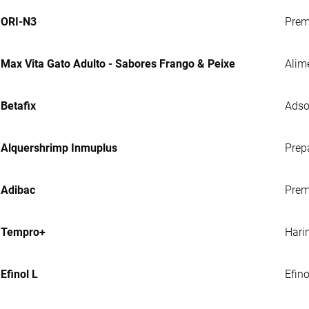
ORI-N3
Prem
Max Vita Gato Adulto - Sabores Frango & Peixe
Alim
Betafix
Adso
Alquershrimp Inmuplus
Prep
Adibac
Prem
Tempro+
Hari
Efinol L
Efin