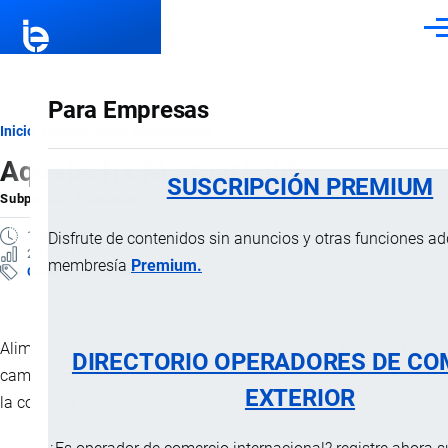
Pasar al contenido principal
Men
Para Empresas
Ruta
Inicio
Subpartidas Arancelarias
Aquatech CM Smart 35%
de
SUSCRIPCIÓN PREMIUM
Subpartida Arancelaria
por
Importaciones …
, 17 Diciembre, 2024
navegación
1 MINUTO
Disfrute de contenidos sin anuncios y otras funciones a
29 VISTAS
membresía
Premium.
Clasificación Arancelaria
Alimento balanceado completo extruido de 35% proteína para
DIRECTORIO OPERADORES DE CO
camarones
Litopenaeus Vannamei
, desde los 4 gramos hasta
EXTERIOR
la cosecha.