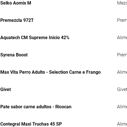
Selko Aomix M
Mezc
Premezcla 972T
Preme
Aquatech CM Supreme Inicio 42%
Alim
Syrena Boost
Prem
Max Vita Perro Adulto - Selection Carne e Frango
Alim
Givet
Give
Pate sabor carne adultos - Ricocan
Alim
Contegral Maxi Truchas 45 SP
Alime