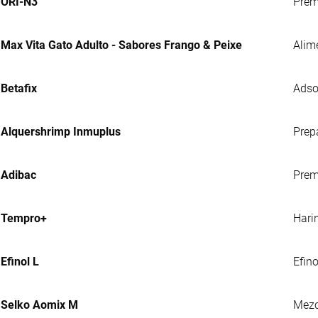
ORI-N3
Prem
Max Vita Gato Adulto - Sabores Frango & Peixe
Alim
Betafix
Adso
Alquershrimp Inmuplus
Prep
Adibac
Prem
Tempro+
Hari
Efinol L
Efin
Selko Aomix M
Mezc