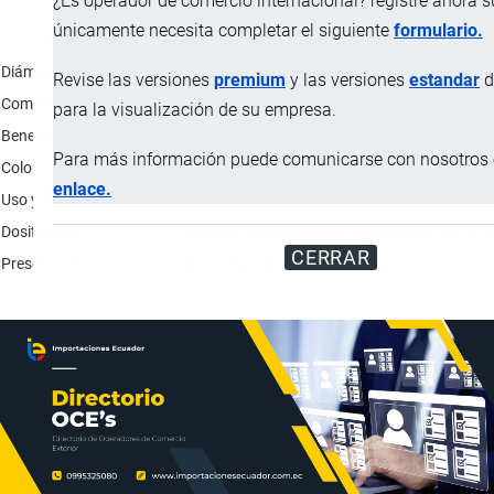
¿Es operador de comercio internacional? registre ahora 
únicamente necesita completar el siguiente
formulario.
Característica
Diámetro
1.6 mm (1600 micras); 1.9 mm (1900 micras) 
Revise las versiones
premium
y las versiones
estandar
d
Comportamiento
Extruido hundible.
para la visualización de su empresa.
Beneficios
El efectivo balance de nutrientes permite log
Para más información puede comunicarse con nosotros e
Color
Marrón claro a marrón oscuro.
enlace.
Uso y forma de aplicación
Camarón blanco (Litopenaeus Vannamei): Calibre
Dosificación
Dosificar directamente a la piscina de 6 a 10 v
CERRAR
Presentación
Sacos de polipropileno de 25 kg.