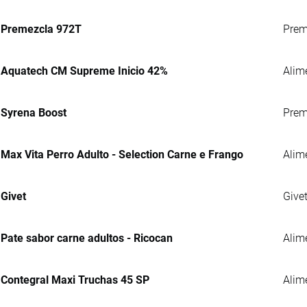
Premezcla 972T
Preme
Aquatech CM Supreme Inicio 42%
Alim
Syrena Boost
Prem
Max Vita Perro Adulto - Selection Carne e Frango
Alim
Givet
Give
Pate sabor carne adultos - Ricocan
Alim
Contegral Maxi Truchas 45 SP
Alime