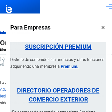
Pasar al contenido principal
Men
×
Para Empresas
Ruta
Inicio
Diccionario
Omisión
de
SUSCRIPCIÓN PREMIUM
Diccionario
por
Importaciones …
, 8 Septiembre, 2024
navegación
1 MINUTO
Disfrute de contenidos sin anuncios y otras funciones
0 Vistas
adquiriendo una membresía
Premium.
La ausencia de un acto o de una
resolución
solicitada a la
DIRECTORIO OPERADORES DE
Aduana
dentro de un plazo razonable, conforme a la
legislación aduanera
, con respecto a un asunto que le haya
COMERCIO EXTERIOR
sido debidamente presentado.