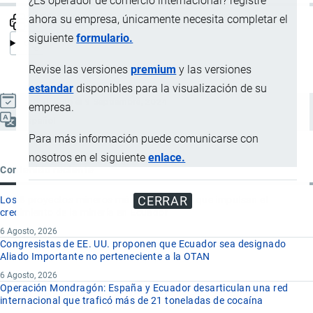
¿Es operador de comercio internacional? registre
ahora su empresa, únicamente necesita completar el
siguiente
formulario.
Revise las versiones
premium
y las versiones
estandar
disponibles para la visualización de su
Actualizado el 9 Septiembre, 2024
empresa.
Español
Para más información puede comunicarse con
nosotros en el siguiente
enlace.
Contenido reciente
CERRAR
Los 8 proyectos mineros más importantes que impulsan el
crecimiento de la minería en Ecuador
6 Agosto, 2026
Congresistas de EE. UU. proponen que Ecuador sea designado
Aliado Importante no perteneciente a la OTAN
6 Agosto, 2026
Operación Mondragón: España y Ecuador desarticulan una red
internacional que traficó más de 21 toneladas de cocaína