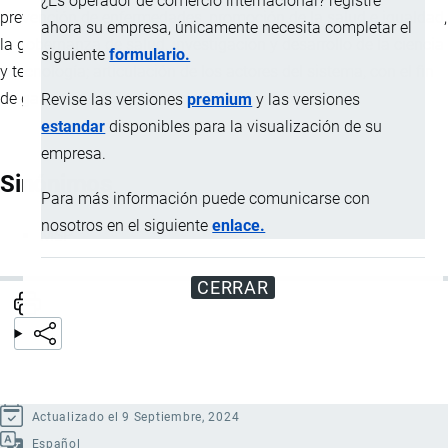
¿Es operador de comercio internacional? registre
prevención de enfermedades, promoción de la salud e igualdad,
ahora su empresa, únicamente necesita completar el
la gobernanza de salud, investigación y desarrollo de la ciencia
siguiente
formulario.
y tecnología; articulación de los actores del sistema, con el fin
de garantizar el derecho a la Salud.
Revise las versiones
premium
y las versiones
estandar
disponibles para la visualización de su
empresa.
Sinónimos
Para más información puede comunicarse con
nosotros en el siguiente
enlace.
MSP
CERRAR
Actualizado el 9 Septiembre, 2024
Español