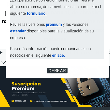
¿Es operador de comercio internacional? registre
piedras de afilar o pulir a mano, y sus
ahora su empresa, únicamente necesita completar el
partes, de piedra natural, de abrasivos
siguiente
formulario.
naturales o artificiales aglomerados o de
Revise las versiones
premium
y las versiones
cerámica, incluso con partes de otras
estandar
disponibles para la visualización de su
empresa.
materias
Para más información puede comunicarse con
ÍNDICE DE CONTENIDOS
nosotros en el siguiente
enlace.
CERRAR