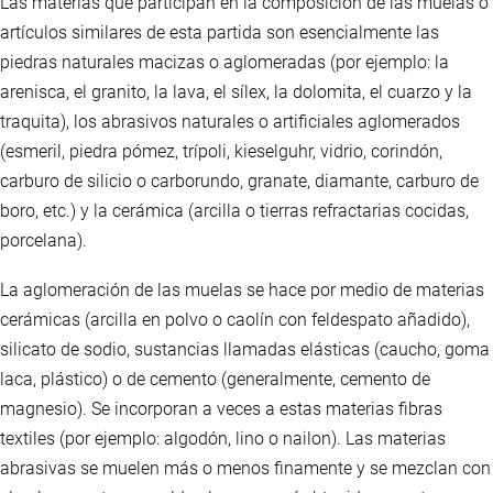
Las materias que participan en la composición de las muelas o
artículos similares de esta partida son esencialmente las
piedras naturales macizas o aglomeradas (por ejemplo: la
arenisca, el granito, la lava, el sílex, la dolomita, el cuarzo y la
traquita), los abrasivos naturales o artificiales aglomerados
(esmeril, piedra pómez, trípoli, kieselguhr, vidrio, corindón,
carburo de silicio o carborundo, granate, diamante, carburo de
boro, etc.) y la cerámica (arcilla o tierras refractarias cocidas,
porcelana).
La aglomeración de las muelas se hace por medio de materias
cerámicas (arcilla en polvo o caolín con feldespato añadido),
silicato de sodio, sustancias llamadas elásticas (caucho, goma
laca, plástico) o de cemento (generalmente, cemento de
magnesio). Se incorporan a veces a estas materias fibras
textiles (por ejemplo: algodón, lino o nailon). Las materias
abrasivas se muelen más o menos finamente y se mezclan con