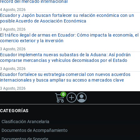
récord del mercado internacional
4 Agosto, 2026
Ecuador y Japón buscan fortalecer su relación económica con un
posible Acuerdo de Asociación Económica
3 Agosto, 2026
El tráfico ilegal de armas en Ecuador: Cómo impacta la economía, el
comercio exterior y la inversión
3 Agosto, 2026
Ecuador implementa nuevas subastas de la Aduana: Así podrán
comprarse mercancías y vehículos decomisados por el Estado
3 Agosto, 2026
Ecuador fortalece su estrategia comercial con nuevos acuerdos
internacionales y busca ampliar su acceso a mercados clave
3 Agosto, 2026
0
CATEGORÍAS
Clasificación Arancelaria
Documentos de Acompañamiento
Documentos de Soporte