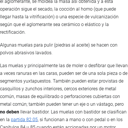
el aglomerante, se moldea la masa así obtenida y a esta
operación sigue el secado, la cocción al homo (que puede
llegar hasta la vitrificación) o una especie de vulcanización
según que el aglomerante sea cerámico o elástico y la
rectificación.
Algunas muelas para pulir (piedras al aceite) se hacen con
polvos abrasivos lavados.
Las muelas y principalmente las de moler o desfibrar que llevan
a veces ranuras en las caras, pueden ser de una sola pieza o de
segmentos yuxtapuestos. También pueden estar provistas de
casquillos y zunchos interiores, cercos exteriores de metal
común, masas de equilibrado o perforaciones cubiertas con
metal común; también pueden tener un eje o un vástago, pero
no deben
llevar bastidor. Las muelas con bastidor se clasifican
en la
partida 82.05
, si funcionan a mano o con pedal o en los
Capítulos 84 u 85 cuando están accionadas por un motor.