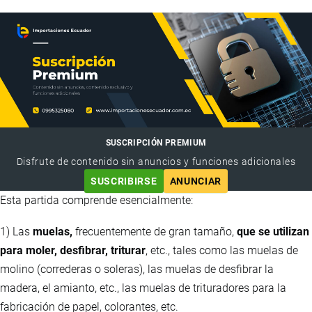
SUSCRIPCIÓN PREMIUM
Disfrute de contenido sin anuncios y funciones adicionales
SUSCRIBIRSE
ANUNCIAR
Esta partida comprende esencialmente:
1) Las
muelas,
frecuentemente de gran tamaño,
que se utilizan
para moler, desfibrar, triturar
, etc., tales como las muelas de
molino (correderas o soleras), las muelas de desfibrar la
madera, el amianto, etc., las muelas de trituradores para la
fabricación de papel, colorantes, etc.