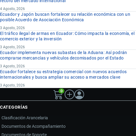
récord del mercado internacional
4 Agosto, 2026
Ecuador y Japón buscan fortalecer su relación económica con un
posible Acuerdo de Asociación Económica
3 Agosto, 2026
El tráfico ilegal de armas en Ecuador: Cómo impacta la economía, el
comercio exterior y la inversión
3 Agosto, 2026
Ecuador implementa nuevas subastas de la Aduana: Así podrán
comprarse mercancías y vehículos decomisados por el Estado
3 Agosto, 2026
Ecuador fortalece su estrategia comercial con nuevos acuerdos
internacionales y busca ampliar su acceso a mercados clave
3 Agosto, 2026
0
CATEGORÍAS
Clasificación Arancelaria
Documentos de Acompañamiento
Documentos de Soporte