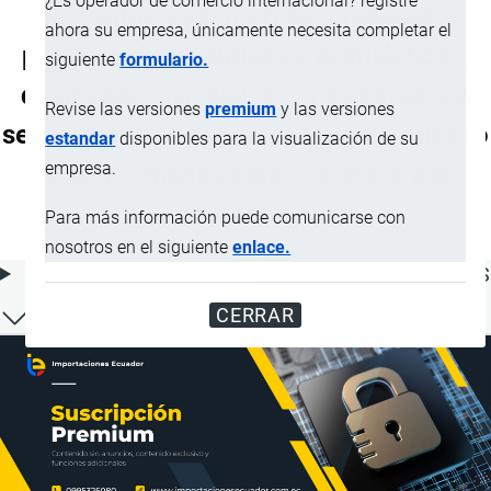
¿Es operador de comercio internacional? registre
mezclados o sin mezclar, preparados
ahora su empresa, únicamente necesita completar el
para usos terapéuticos o profilácticos,
siguiente
formulario.
dosificados (incluidos los destinados a
Revise las versiones
premium
y las versiones
ser administrados por vía transdérmica) o
estandar
disponibles para la visualización de su
empresa.
acondicionados para la venta al por
menor
Para más información puede comunicarse con
nosotros en el siguiente
enlace.
ÍNDICE DE CONTENIDOS
CERRAR