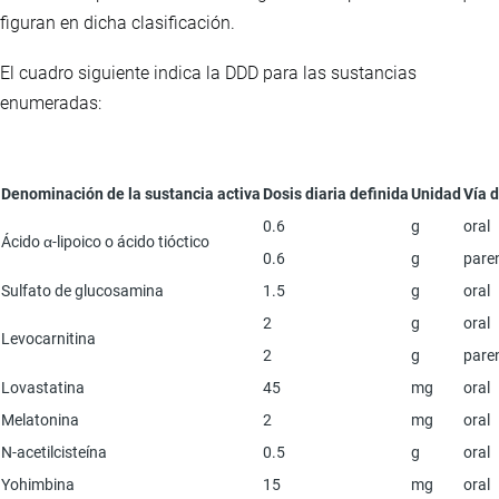
figuran en dicha clasificación.
El cuadro siguiente indica la DDD para las sustancias
enumeradas:
Denominación de la sustancia activa
Dosis diaria definida
Unidad
Vía 
0.6
g
oral
Ácido α-lipoico o ácido tióctico
0.6
g
paren
Sulfato de glucosamina
1.5
g
oral
2
g
oral
Levocarnitina
2
g
paren
Lovastatina
45
mg
oral
Melatonina
2
mg
oral
N-acetilcisteína
0.5
g
oral
Yohimbina
15
mg
oral