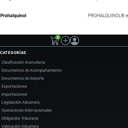
Prohalquinol
PROHALQUINOL® es u
0
CATEGORÍAS
Clasificación Arancelaria
Documentos de Acompañamiento
Documentos de Soporte
Exportaciones
Importaciones
Legislación Aduanera
Operaciones internacionales
Obligación Tributaria
Valoración Aduanera