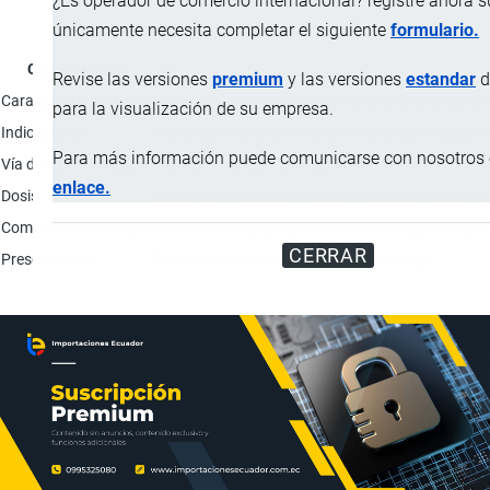
¿Es operador de comercio internacional? registre ahora 
únicamente necesita completar el siguiente
formulario.
Característica
Revise las versiones
premium
y las versiones
estandar
d
Características físicas
Polvo homogéneo, color blanco cremoso o ligeram
para la visualización de su empresa.
Indicaciones
Tratamiento y control concomitante de infestacion
Para más información puede comunicarse con nosotros e
Vía de administración
Vía oral mezclado en el alimento.
enlace.
Dosis
Etapa de producción: Duración de tratamiento 1 
Composición (100 gr)
Vermectina 1 gr (1%); Fenbendazol 10 gr (10%); Ex
CERRAR
Presentación
Balde conteniendo 40 unidades por 15 gr.