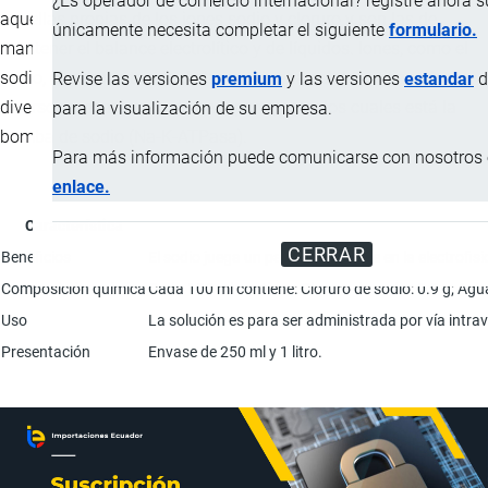
¿Es operador de comercio internacional? registre ahora 
aquellas propias de los iones sodio y cloruro y son las de
únicamente necesita completar el siguiente
formulario.
mantener el balance electrolítico y de líquidos. Iones, como el
sodio, circulan a través de la membrana celular, utilizando
Revise las versiones
premium
y las versiones
estandar
d
diversos mecanismos de transporte, entre los cuales está la
para la visualización de su empresa.
bomba de sodio (Na-K-ATPasa).
Para más información puede comunicarse con nosotros e
enlace.
Característica
CERRAR
Beneficios
El sodio juega un papel importante en la electrofi
Composición química
Cada 100 ml contiene: Cloruro de sodio: 0.9 g; Agua
Uso
La solución es para ser administrada por vía intrav
Presentación
Envase de 250 ml y 1 litro.