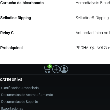
Cartucho de bicarbonato
Hemodialysis Bicarb
Selladine Dipping
Selladine® Dipping, 
Relay C
Antiprolactínico no 
Prohalquinol
PROHALQUINOL® es u
0
CATEGORÍAS
Clasificación Arancelaria
Documentos de Acompañamiento
Documentos de Soporte
Exportaciones