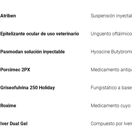
Atriben
Suspensión inyectab
Epitelizante ocular de uso veterinario
Ungüento oftálmico 
Pasmodan solución inyectable
Hyoscine Butybromi
Porcimec 2PX
Medicamento antipar
Griseofulvina 250 Holiday
Fungistático a base
Roxime
Medicamento cuyo pr
Iver Dual Gel
Compuesto por Iverm