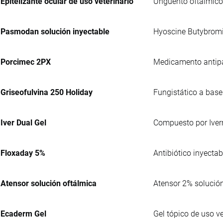
Epitelizante ocular de uso veterinario
Ungüento oftálmico 
Pasmodan solución inyectable
Hyoscine Butybromi
Porcimec 2PX
Medicamento antipar
Griseofulvina 250 Holiday
Fungistático a base
Iver Dual Gel
Compuesto por Iverm
Floxaday 5%
Antibiótico inyectab
Atensor solución oftálmica
Atensor 2% solución
Ecaderm Gel
Gel tópico de uso v