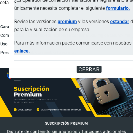
¿Es operador de comercio internacional? registre ahora 
cefalosporinas.
únicamente necesita completar el siguiente
formulario.
Revise las versiones
premium
y las versiones
estandar
d
Característica
para la visualización de su empresa.
Composición
Cada tableta recubierta contiene: 500 mg de cefuroxima (
Para más información puede comunicarse con nosotros e
Uso
Estos antibióticos se utilizan para tratar infecciones bacte
enlace.
Presentación
Tableta recubierta vía oral.
CERRAR
SUSCRIPCIÓN PREMIUM
Disfrute de contenido sin anuncios y funciones adicionales