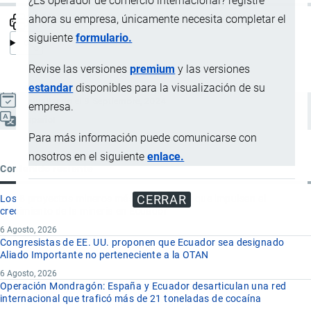
¿Es operador de comercio internacional? registre
ahora su empresa, únicamente necesita completar el
siguiente
formulario.
Revise las versiones
premium
y las versiones
estandar
disponibles para la visualización de su
Actualizado el 9 Septiembre, 2024
empresa.
Español
Para más información puede comunicarse con
nosotros en el siguiente
enlace.
Contenido reciente
CERRAR
Los 8 proyectos mineros más importantes que impulsan el
crecimiento de la minería en Ecuador
6 Agosto, 2026
Congresistas de EE. UU. proponen que Ecuador sea designado
Aliado Importante no perteneciente a la OTAN
6 Agosto, 2026
Operación Mondragón: España y Ecuador desarticulan una red
internacional que traficó más de 21 toneladas de cocaína