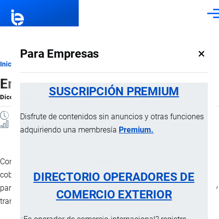
Pasar al contenido principal
Men
×
Para Empresas
Ruta
Inicio
Diccionario
Embalaje
de
SUSCRIPCIÓN PREMIUM
Diccionario
por
Importaciones …
, 8 Septiembre, 2024
navegación
1 MINUTO
Disfrute de contenidos sin anuncios y otras funciones
4 Vistas
adquiriendo una membresía
Premium.
Conjunto de todas las operaciones tendentes a conseguir una
DIRECTORIO OPERADORES DE
cobertura exterior del
envase
con cualquier medio o material
para acondicionar, presentar, manipular, almacenar, conservar y
COMERCIO EXTERIOR
transportar una
mercancía
.