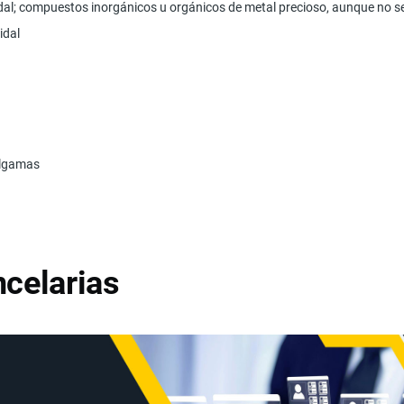
dal; compuestos inorgánicos u orgánicos de metal precioso, aunque no s
idal
algamas
celarias