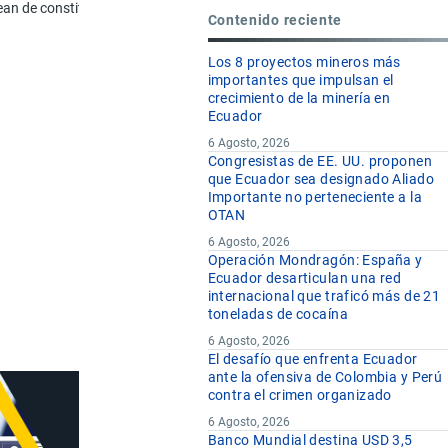
ean de constitución química definida; amalga­mas de metal precioso.
Contenido reciente
kg
Los 8 proyectos mineros más
importantes que impulsan el
kg
crecimiento de la minería en
Ecuador
kg
6 Agosto, 2026
kg
Congresistas de EE. UU. proponen
que Ecuador sea designado Aliado
kg
Importante no perteneciente a la
OTAN
6 Agosto, 2026
Operación Mondragón: España y
Ecuador desarticulan una red
internacional que traficó más de 21
toneladas de cocaína
6 Agosto, 2026
El desafío que enfrenta Ecuador
ante la ofensiva de Colombia y Perú
contra el crimen organizado
6 Agosto, 2026
Banco Mundial destina USD 3,5