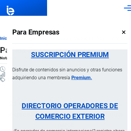
Pasar al contenido principal
Men
×
Para Empresas
Ruta
Inicio
Notas Explicativas del Sistema Armonizado
Sección IV
Capí
Partida 21.06
de
SUSCRIPCIÓN PREMIUM
Nota Explicativa
por
Importaciones …
, 17 Julio, 2024
navegación
8 MINUTOS
Disfrute de contenidos sin anuncios y otras funciones
63 VISTAS
adquiriendo una membresía
Premium.
Notas Explicativas
Clasificación Arancelaria
21.06 Preparaciones alimenticias no
DIRECTORIO OPERADORES DE
expresadas ni comprendidas en otra
COMERCIO EXTERIOR
parte