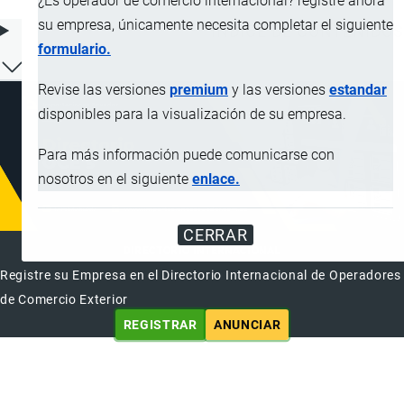
¿Es operador de comercio internacional? registre ahora
su empresa, únicamente necesita completar el siguiente
ÍNDICE DE CONTENIDOS
formulario.
Revise las versiones
premium
y las versiones
estandar
disponibles para la visualización de su empresa.
Para más información puede comunicarse con
nosotros en el siguiente
enlace.
CERRAR
DIRECTORIO INTERNACIONAL
Registre su Empresa en el Directorio Internacional de Operadores
de Comercio Exterior
REGISTRAR
ANUNCIAR