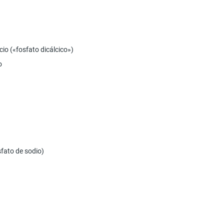
cio («fosfato dicálcico»)
o
osfato de sodio)