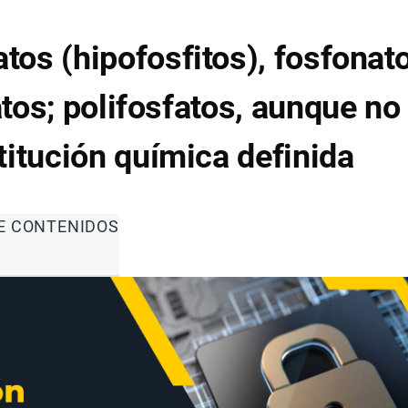
tos (hipofosfitos), fosfonat
atos; polifosfatos, aunque no
titución química definida
DE CONTENIDOS