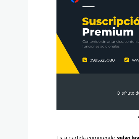
Disfrute d
Esta partida comprende,
salvo la