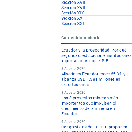
Sección XVII
Sección XVIII
kg
Sección XIX
Sección XX
kg
Sección XXI
kg
kg
Contenido reciente
Ecuador y la prosperidad: Por qué
kg
seguridad, educación e instituciones
importan más que el PIB
kg
8 Agosto, 2026
kg
Minería en Ecuador crece 65,3% y
alcanza USD 1.381 millones en
exportaciones
kg
8 Agosto, 2026
Los 8 proyectos mineros más
importantes que impulsan el
kg
crecimiento de la minería en
Ecuador
kg
6 Agosto, 2026
Congresistas de EE. UU. proponen