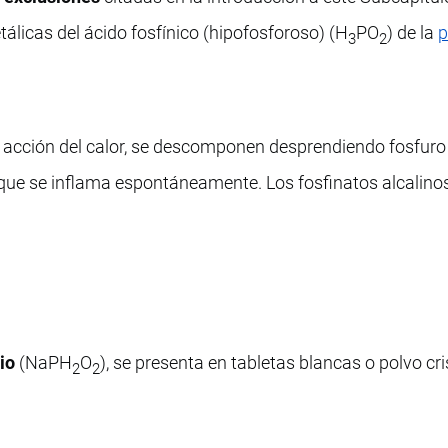
tálicas del ácido fosfínico (hipofosforoso) (H
PO
) de la
p
3
2
a acción del calor, se descomponen desprendiendo fosfuro
que se inflama espontáneamente. Los fosfinatos alcalinos
dio
(NaPH
O
), se presenta en tabletas blancas o polvo cri
2
2