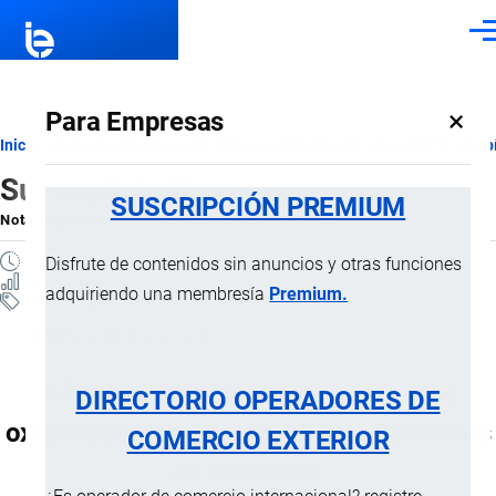
Pasar al contenido principal
Men
×
Para Empresas
Ruta
Inicio
Notas Explicativas del Sistema Armonizado
Sección VI
Capí
Subcapítulo II
de
SUSCRIPCIÓN PREMIUM
Nota Explicativa
por
Importaciones …
, 15 Julio, 2024
navegación
2 MINUTOS
Disfrute de contenidos sin anuncios y otras funciones
2 VISTAS
adquiriendo una membresía
Premium.
Notas Explicativas
Clasificación Arancelaria
II Ácidos inorgánicos y compuestos
DIRECTORIO OPERADORES DE
oxigenados inorgánicos de los elementos
COMERCIO EXTERIOR
no metálicos