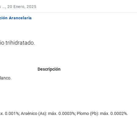
s …
, 20 Enero, 2025
ción Arancelaria
o trihidratado.
Descripción
blanco.
áx. 0.001%; Arsénico (As): máx. 0.0003%; Plomo (Pb): máx. 0.0002%.