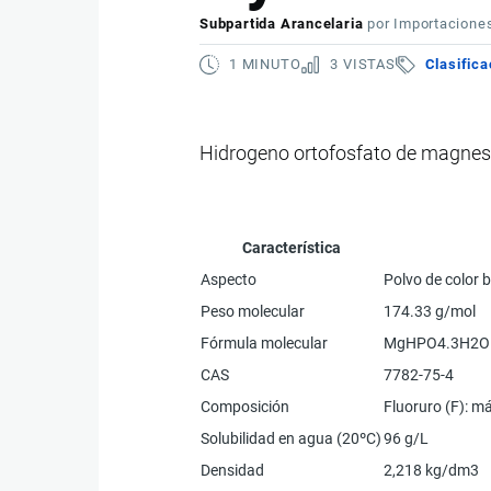
Subpartida Arancelaria
por
Importacione
1 MINUTO
3 VISTAS
Clasifica
Hidrogeno ortofosfato de magnesi
Característica
Aspecto
Polvo de color 
Peso molecular
174.33 g/mol
Fórmula molecular
MgHPO4.3H2O
CAS
7782-75-4
Composición
Fluoruro (F): m
Solubilidad en agua (20ºC)
96 g/L
Densidad
2,218 kg/dm3