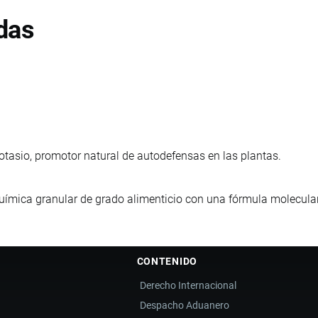
das
otasio, promotor natural de autodefensas en las plantas.
uímica granular de grado alimenticio con una fórmula molecul
CONTENIDO
Derecho Internacional
Despacho Aduanero