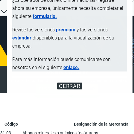
¿Es operador de comercio internacional? registre
ahora su empresa, únicamente necesita completar el
siguiente
formulario.
Revise las versiones
premium
y las versiones
estandar
disponibles para la visualización de su
empresa.
Para más información puede comunicarse con
nosotros en el siguiente
enlace.
SUSCRIPCIÓN PREMIUM
Disfrute de contenido sin anuncios y funciones adicionales
CERRAR
SUSCRIBIRSE
ANUNCIAR
Código
Designación de la Mercancía
31.03
Abonos minerales o químicos fosfatados.