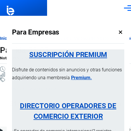
Pasar al contenido principal
Men
×
Para Empresas
Ruta
Inicio
Notas Explicativas del Sistema Armonizado
Sección VI
Capí
Partida 31.03
de
SUSCRIPCIÓN PREMIUM
Nota Explicativa
por
Importaciones …
, 18 Julio, 2024
navegación
2 MINUTOS
Disfrute de contenidos sin anuncios y otras funciones
3 VISTAS
adquiriendo una membresía
Premium.
Notas Explicativas
Clasificación Arancelaria
31.03 Abonos minerales o químicos
DIRECTORIO OPERADORES DE
fosfatados
COMERCIO EXTERIOR
ÍNDICE DE CONTENIDOS