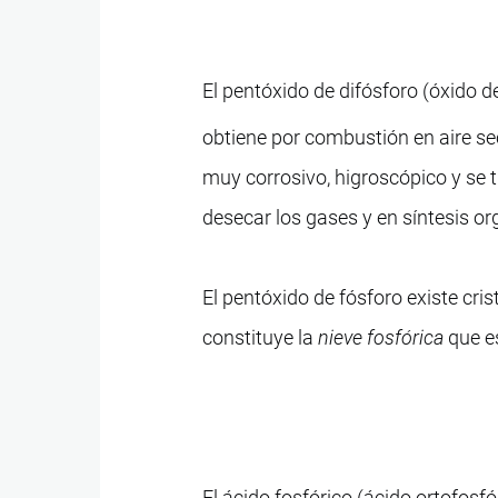
El pentóxido de difósforo (óxido de
obtiene por combustión en aire sec
muy corrosivo, higroscópico y se 
desecar los gases y en síntesis or
El pentóxido de fósforo existe cri
constituye la
nieve fosfórica
que es
El ácido fosfórico (ácido ortofosf