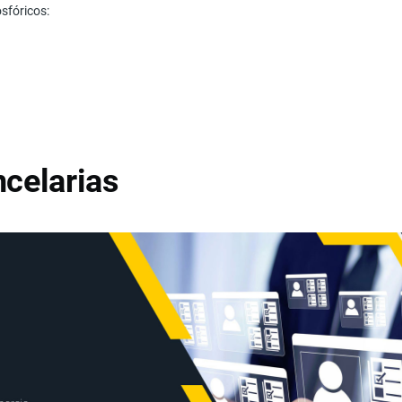
osfóricos:
celarias