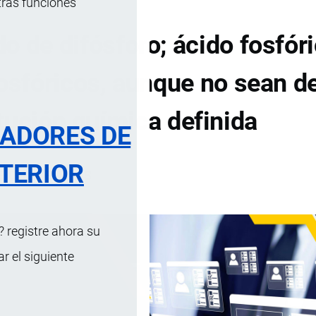
tras funciones
o de difósforo; ácido fosfóri
fosfóricos, aunque no sean d
tución química definida
RADORES DE
TERIOR
DE CONTENIDOS
 registre ahora su
 el siguiente