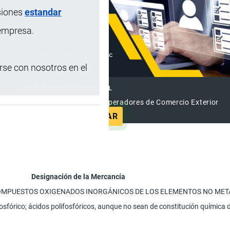
siones
estandar
 empresa.
se con nosotros en el
DIRECTORIO INTERNACIONAL
el Directorio Internacional de Operadores de Comercio Exterior
REGISTRAR
ANUNCIAR
Designación de la Mercancía
 COMPUESTOS OXIGENADOS INORGÁNICOS DE LOS ELEMENTOS NO MET
osfórico; ácidos polifosfóricos, aunque no sean de constitución química d