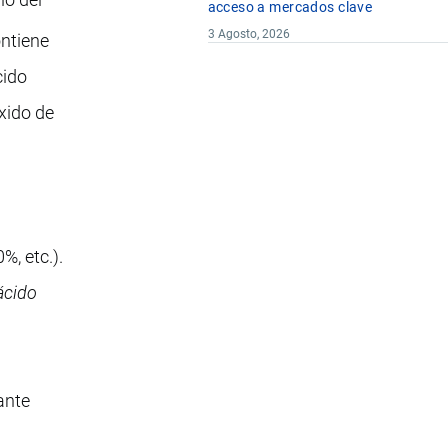
acceso a mercados clave
3 Agosto, 2026
ontiene
cido
óxido de
%, etc.).
ácido
ante