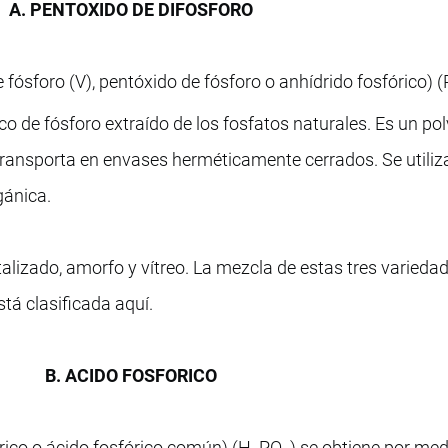
A. PENTOXIDO DE DIFOSFORO
 fósforo (V), pentóxido de fósforo o anhídrido fosfórico) (
o de fósforo extraído de los fosfatos naturales. Es un po
transporta en envases herméticamente cerrados. Se utiliz
gánica.
stalizado, amorfo y vítreo. La mezcla de estas tres varieda
tá clasificada aquí.
B. ACIDO FOSFORICO
órico o ácido fosfórico común) (H
PO
) se obtiene por med