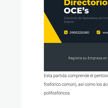
Registre su Empresa en 
Esta partida comprende el pentóxid
fosfórico común), así como los ác
polifosfóricos.