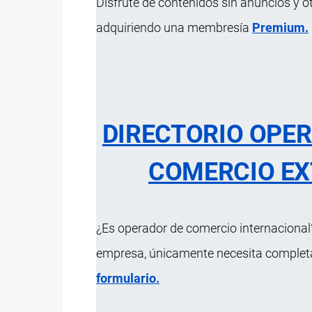
Disfrute de contenidos sin anuncios y o
adquiriendo una membresía
Premium.
28.09 Pentóxid
ácidos poli
consti
DIRECTORIO OPE
COMERCIO EX
ÍNDICE 
¿Es operador de comercio internacional?
empresa, únicamente necesita completar
formulario.