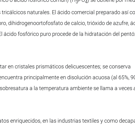
3
4
s tricálcicos naturales. El ácido comercial preparado así c
o, dihidrogenoortofosfato de calcio, trióxido de azufre, á
. El ácido fosfórico puro procede de la hidratación del pent
tar en cristales prismáticos delicuescentes; se conserva
 encuentra principalmente en disolución acuosa (al 65%, 90
 sobresatura a la temperatura ambiente se llama a veces
atos enriquecidos, en las industrias textiles y como decap