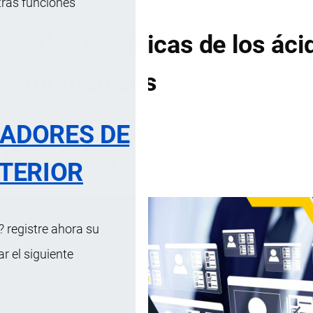
tras funciones
xosales metálicas de los áci
inorgánicos
RADORES DE
 Generales
TERIOR
 registre ahora su
 el siguiente