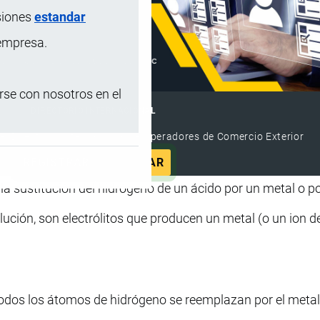
siones
estandar
 empresa.
se con nosotros en el
DIRECTORIO INTERNACIONAL
el Directorio Internacional de Operadores de Comercio Exterior
REGISTRAR
ANUNCIAR
la sustitución del hidrógeno de un ácido por un metal o po
olución, son electrólitos que producen un metal (o un ion d
dos los átomos de hidrógeno se reemplazan por el metal,