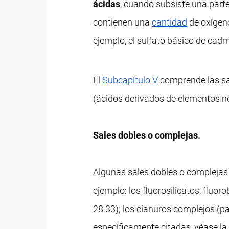
ácidas
, cuando subsiste una part
contienen una
cantidad
de oxígeno
ejemplo, el sulfato básico de cad
El
Subcapítulo V
comprende las sal
(ácidos derivados de elementos no
Sales dobles o complejas.
Algunas sales dobles o complejas 
ejemplo: los fluorosilicatos, fluor
28.33); los cianuros complejos (pa
específicamente citadas, véase la