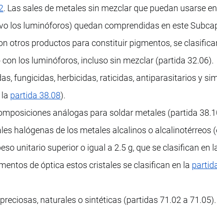
2
. Las sales de metales sin mezclar que puedan usarse en
o los luminóforos) quedan comprendidas en este Subcapí
n otros productos para constituir pigmentos, se clasifica
con los luminóforos, incluso sin mezclar (partida 32.06).
as, fungicidas, herbicidas, raticidas, antiparasitarios y si
 la
partida 38.08
).
 composiciones análogas para soldar metales (partida 38.1
ales halógenas de los metales alcalinos o alcalinotérreos 
so unitario superior o igual a 2.5 g, que se clasifican en 
ementos de óptica estos cristales se clasifican en la
partid
reciosas, naturales o sintéticas (partidas 71.02 a 71.05).