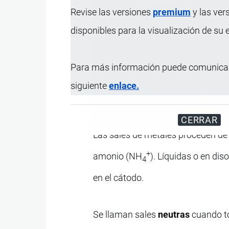
Revise las versiones
premium
y las ver
disponibles para la visualización de su
Para más información puede comunicar
siguiente
enlace.
Registre su Empresa en 
CERRAR
Las sales de metales proceden de 
+
amonio (NH
). Líquidas o en dis
4
en el cátodo.
Se llaman sales
neutras
cuando to