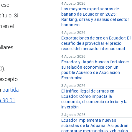
4 Agosto, 2026
 ese
Las mayores exportadoras de
banano de Ecuador en 2025:
tulo. Si
Ranking, cifras y análisis del sector
bananero
n en el
4 Agosto, 2026
Exportaciones de oro en Ecuador: El
desafío de aprovechar el precio
milares
récord del mercado internacional
4 Agosto, 2026
Ecuador y Japón buscan fortalecer
su relación económica con un
0).
posible Acuerdo de Asociación
Económica
(excepto
3 Agosto, 2026
la
partida
El tráfico ilegal de armas en
Ecuador: Cómo impacta la
a 90.01
.
economía, el comercio exterior y la
inversión
3 Agosto, 2026
Ecuador implementa nuevas
subastas de la Aduana: Así podrán
comprarse mercancías y vehículos