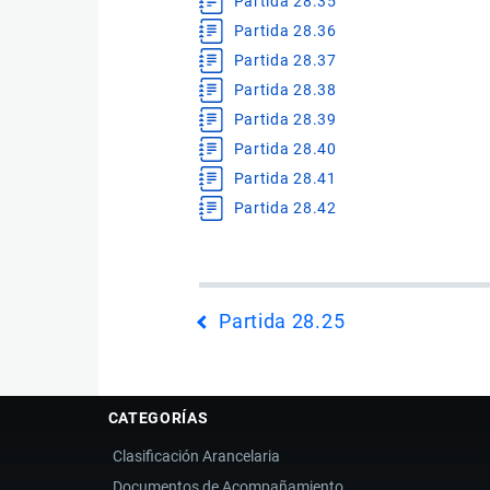
Partida 28.35
Partida 28.36
Partida 28.37
Partida 28.38
Partida 28.39
Partida 28.40
Partida 28.41
Partida 28.42
Enlaces
Partida 28.25
transversales
de
Book
para
CATEGORÍAS
Subcapítulo
Clasificación Arancelaria
V
Documentos de Acompañamiento