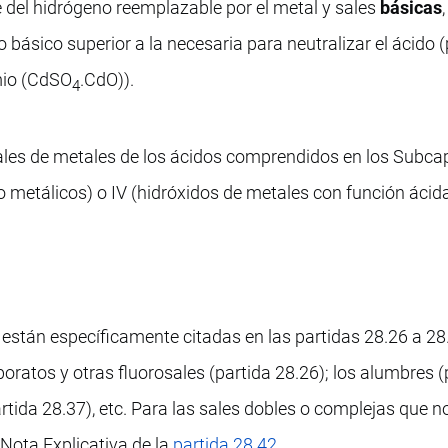
e del hidrógeno reemplazable por el metal y sales
básicas
 básico superior a la necesaria para neutralizar el ácido 
mio (CdSO
.CdO)).
4
es de metales de los ácidos comprendidos en los Subcapí
 metálicos) o IV (hidróxidos de metales con función ácida
están específicamente citadas en las partidas 28.26 a 28.
oboratos y otras fluorosales (partida 28.26); los alumbres (
rtida 28.37), etc. Para las sales dobles o complejas que n
 Nota Explicativa de la
partida 28.42
.