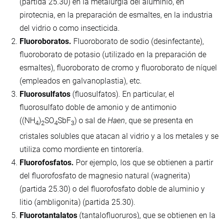
(partida 25.30) en la metalurgia del aluminio, en
pirotecnia, en la preparación de esmaltes, en la industria
del vidrio o como insecticida.
Fluoroboratos.
Fluoroborato de sodio (desinfectante),
fluoroborato de potasio (utilizado en la preparación de
esmaltes), fluoroborato de cromo y fluoroborato de níquel
(empleados en galvanoplastia), etc.
Fluorosulfatos
(fluosulfatos). En particular, el
fluorosulfato doble de amonio y de antimonio
((NH
)
SO
SbF
) o sal de
Haen
, que se presenta en
4
2
4
3
cristales solubles que atacan al vidrio y a los metales y se
utiliza como mordiente en tintorería.
Fluorofosfatos.
Por ejemplo, los que se obtienen a partir
del fluorofosfato de magnesio natural (wagnerita)
(partida 25.30) o del fluorofosfato doble de aluminio y
litio (ambligonita) (partida 25.30).
Fluorotantalatos
(tantalofluoruros), que se obtienen en la