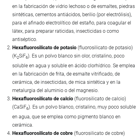
en la fabricación de vidrio lechoso o de esmaltes, piedras
sintéticas, cementos antiácidos, berilio (por electrólisis),
para el afinado electrolítico del estaño, para coagular el
látex, para preparar raticidas, insecticidas o como
antiséptico.
Hexafluorosilicato de potasio
(fluorosilicato de potasio)
(K
SiF
). Es un polvo blanco sin olor, cristalino, poco
2
6
soluble en agua y soluble en ácido clorhídrico. Se emplea
en la fabricación de frita, de esmalte vitrificado, de
cerámica, de insecticidas, de mica sintética y en la
metalurgia del aluminio o del magnesio.
Hexafluorosilicato de calcio
(fluorosilicato de calcio)
(CaSiF
). Es un polvo blanco, cristalino, muy poco soluble
6
en agua, que se emplea como pigmento blanco en
cerámica.
Hexafluorosilicato de cobre
(fluorosilicato de cobre)