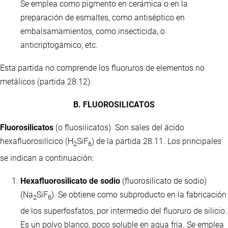
Se emplea como pigmento en cerámica o en la
preparación de esmaltes, como antiséptico en
embalsamamientos, como insecticida, o
anticriptogámico, etc.
Esta partida no comprende los fluoruros de elementos no
metálicos (partida 28.12).
B. FLUOROSILICATOS
Fluorosilicatos
(o fluosilicatos). Son sales del ácido
hexafluorosilícico (H
SiF
) de la partida 28.11. Los principales
2
6
se indican a continuación:
Hexafluorosilicato de sodio
(fluorosilicato de sodio)
(Na
SiF
). Se obtiene como subproducto en la fabricación
2
6
de los superfosfatos, por intermedio del fluoruro de silicio.
Es un polvo blanco, poco soluble en agua fría. Se emplea