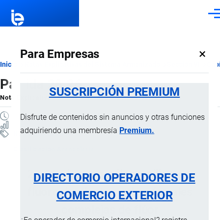
Pasar al contenido principal
Men
×
Para Empresas
Ruta
Inicio
Notas Explicativas del Sistema Armonizado
Sección VI
Capí
Partida 28.26
de
SUSCRIPCIÓN PREMIUM
Nota Explicativa
por
Importaciones …
, 18 Julio, 2024
navegación
7 MINUTOS
Disfrute de contenidos sin anuncios y otras funciones
4 VISTAS
adquiriendo una membresía
Premium.
Notas Explicativas
Clasificación Arancelaria
28.26 Fluoruros; fluorosilicatos,
DIRECTORIO OPERADORES DE
fluoroaluminatos y demás sales
COMERCIO EXTERIOR
complejas de flúor