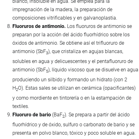
blanco, insoluble en agua. Se emplea para la
impregnación de la madera, la preparación de
composiciones vitrificables y en galvanoplastia.
Fluoruros de antimonio.
Los fluoruros de antimonio se
preparan por la acción del ácido fluorhídrico sobre los
óxidos de antimonio. Se obtiene así el trifluoruro de
antimonio (SbF
), que cristaliza en agujas blancas,
3
solubles en agua y delicuescentes y el pentafluoruro de
antimonio (SbF
), líquido viscoso que se disuelve en agua
5
produciendo un silbido y formando un hidrato (con 2
H
O). Estas sales se utilizan en cerámica (opacificantes)
2
y como mordiente en tintorería o en la estampación de
textiles.
Fluoruro de bario
(BaF
). Se prepara a partir del ácido
2
fluorhídrico y de óxido, sulfuro o carbonato de bario y se
presenta en polvo blanco, tóxico y poco soluble en agua.