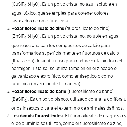
(CuSiF
.6H
O). Es un polvo cristalino azul, soluble en
6
2
agua, tóxico, que se emplea para obtener colores
jaspeados o como fungicida.
Hexafluorosilicato de zinc
(fluorosilicato de zinc)
(ZnSiF
.6H
O). Es un polvo cristalino, soluble en agua,
6
2
que reacciona con los compuestos de calcio para
transformarlos superficialmente en fluoruros de calcio
(fluatación) de aquí su uso para endurecer la piedra o el
hormigón. Esta sal se utiliza también en el zincado o
galvanizado electrolítico, como antiséptico o como
fungicida (inyección de la madera).
Hexafluorosilicato de bario
(fluorosilicato de bario)
(BaSiF
). Es un polvo blanco, utilizado contra la dorífora u
6
otros insectos o para el exterminio de animales dañinos.
Los demás fuorosilicatos.
El fluorosilicato de magnesio y
el de aluminio se utilizan, como el fluorosilicato de zinc,