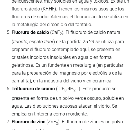
delicuescentes, muy solubles en agua y tóxicos. Existe un
fluoruro ácido (KF.HF). Tienen los mismos usos que los
fluoruros de sodio. Además, el fluoruro ácido se utiliza en
la metalurgia del circonio o del tantalio.
Fluoruro de calcio
(CaF
). El fluoruro de calcio natural
2
(
fluorita, espato flúor
) de la partida 25.29 se utiliza para
preparar el fluoruro contemplado aquí, se presenta en
cristales incoloros insolubles en agua o en forma
gelatinosa. Es un fundente en metalurgia (en particular
para la preparación del magnesio por electrólisis de la
carnalita), en la industria del vidrio y en cerámica.
Trifluoruro de cromo
(CrF
.4H
O). Este producto se
3
2
presenta en forma de un polvo verde oscuro, soluble en
agua. Las disoluciones acuosas atacan el vidrio. Se
emplea en tintorería como mordiente.
Fluoruro de zinc
(ZnF
). El fluoruro de zinc es un polvo
2