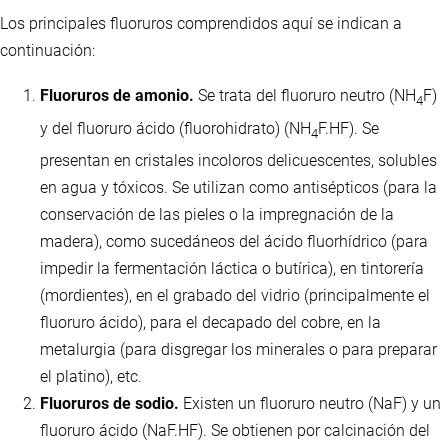
Los principales fluoruros comprendidos aquí se indican a
continuación:
Fluoruros de amonio.
Se trata del fluoruro neutro (NH
F)
4
y del fluoruro ácido (fluorohidrato) (NH
F.HF). Se
4
presentan en cristales incoloros delicuescentes, solubles
en agua y tóxicos. Se utilizan como antisépticos (para la
conservación de las pieles o la impregnación de la
madera), como sucedáneos del ácido fluorhídrico (para
impedir la fermentación láctica o butírica), en tintorería
(mordientes), en el grabado del vidrio (principalmente el
fluoruro ácido), para el decapado del cobre, en la
metalurgia (para disgregar los minerales o para preparar
el platino), etc.
Fluoruros de sodio.
Existen un fluoruro neutro (NaF) y un
fluoruro ácido (NaF.HF). Se obtienen por calcinación del