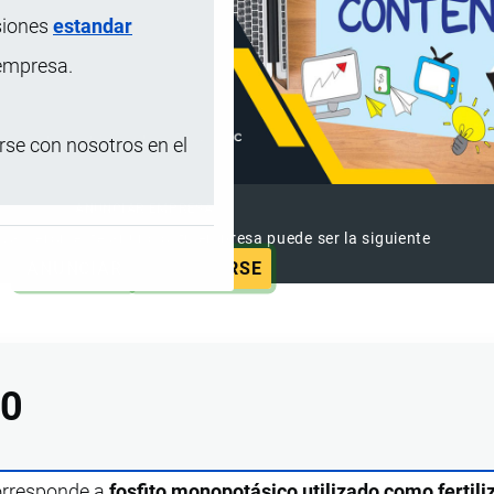
siones
estandar
 empresa.
se con nosotros en el
ANUNCIAR EMPRESA
 ya vieron este anuncio, tu empresa puede ser la siguiente
ANUNCIAR
SUSCRIBIRSE
00
corresponde a
fosfito monopotásico utilizado como fertili