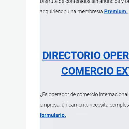
Disfrute de contenidos sin anuncios y o
adquiriendo una membresía
Premium.
Fosfito de potasio, promotor natu
Característica
Descripci
DIRECTORIO OPE
Composición p/p
Fósforo (P2O5): 30%; Pot
Aspecto físico
Complejo granular color 
COMERCIO EX
Uso
Abono de aplicación vía fo
Presentación
Contenedores de 1000 lit
¿Es operador de comercio internacional?
empresa, únicamente necesita completar
formulario.