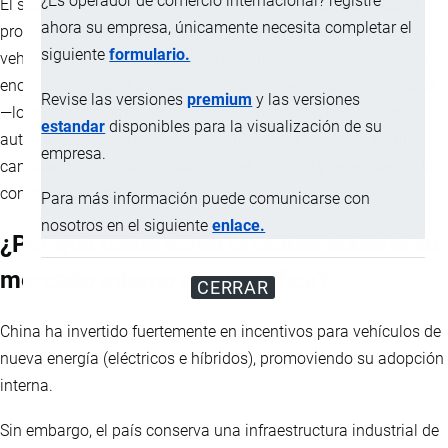
¿Es operador de comercio internacional? registre
El sector automotriz de China atraviesa una
transformación
ahora su empresa, únicamente necesita completar el
profunda: mientras su mercado interno acelera hacia los
siguiente
formulario.
vehículos eléctricos y de nueva energía, el país mantiene una
enorme capacidad productiva de automóviles convencionales
Revise las versiones
premium
y las versiones
—lo que le ha permitido inundar los mercados globales con
estandar
disponibles para la visualización de su
autos a gasolina y modelos asequibles—. Este doble perfil está
empresa.
cambiando el mapa del auto a nivel mundial y redefiniendo la
competencia internacional.
Para más información puede comunicarse con
nosotros en el siguiente
enlace.
¿Por qué China exporta tantos autos si su
mercado interno se electrifica?
CERRAR
China ha invertido fuertemente en incentivos para vehículos de
nueva energía (eléctricos e híbridos), promoviendo su adopción
interna.
Sin embargo, el país conserva una infraestructura industrial de