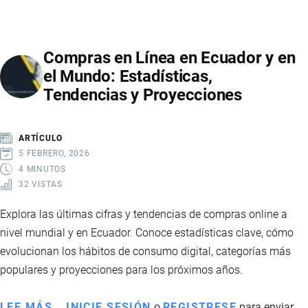
ES
EL
TRACKING
Compras en Línea en Ecuador y en
DE
el Mundo: Estadísticas,
ENVÍOS
Tendencias y Proyecciones
Y
CÓMO
RASTREAR
ARTÍCULO
TUS
5 FEBRERO, 2026
PAQUETES
4 MINUTOS
32 VISTAS
PASO
A
Explora las últimas cifras y tendencias de compras online a
PASO
nivel mundial y en Ecuador. Conoce estadísticas clave, cómo
evolucionan los hábitos de consumo digital, categorías más
populares y proyecciones para los próximos años.
LEE MÁS
SOBRE
INICIE SESIÓN
o
REGISTRESE
para enviar