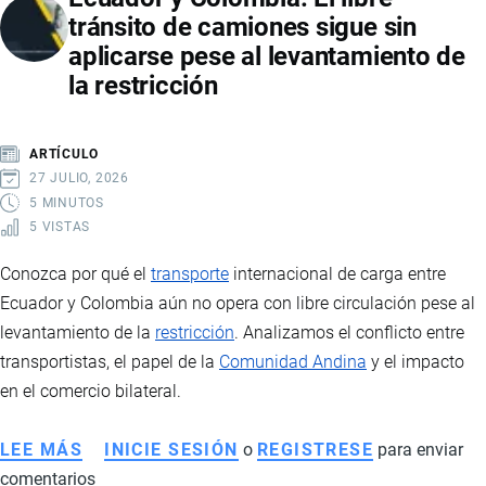
tránsito de camiones sigue sin
DE
aplicarse pese al levantamiento de
DOLE
la restricción
Y
OPERAR
PUERTO
ARTÍCULO
BANANERO
27 JULIO, 2026
EN
5 MINUTOS
5 VISTAS
GUAYAQUIL
Conozca por qué el
transporte
internacional de carga entre
Ecuador y Colombia aún no opera con libre circulación pese al
levantamiento de la
restricción
. Analizamos el conflicto entre
transportistas, el papel de la
Comunidad Andina
y el impacto
en el comercio bilateral.
LEE MÁS
SOBRE
INICIE SESIÓN
o
REGISTRESE
para enviar
comentarios
TRANSPORTE