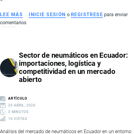
LEE MÁS
SOBRE
INICIE SESIÓN
o
REGISTRESE
para enviar
comentarios
LOGÍSTICA
INTERNACIONAL:
PLANIFICACIÓN,
TIEMPOS
Sector de neumáticos en Ecuador:
Y
importaciones, logística y
EFICIENCIA
competitividad en un mercado
EN
abierto
EL
COMERCIO
EXTERIOR
ARTÍCULO
26 ABRIL, 2026
3 MINUTOS
16 VISTAS
Análisis del mercado de neumáticos en Ecuador en un entorno