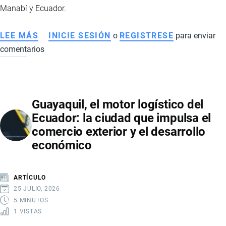
LEVANTAMIENTO
Manabí y Ecuador.
DE
LA
LEE MÁS
SOBRE
INICIE SESIÓN
o
REGISTRESE
para enviar
RESTRICCIÓN
comentarios
PUERTO
DE
MANTA
INICIA
Guayaquil, el motor logístico del
OBRA
Ecuador: la ciudad que impulsa el
DE
comercio exterior y el desarrollo
$600.000
económico
PARA
FORTALECER
SEGURIDAD
ARTÍCULO
MARÍTIMA
25 JULIO, 2026
Y
5 MINUTOS
1 VISTAS
OPERACIONES