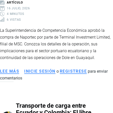
ARTÍCULO
PARA
16 JULIO, 2026
TU
4 MINUTOS
6 VISTAS
CARGA
La Superintendencia de Competencia Económica aprobó la
compra de Naportec por parte de Terminal Investment Limited,
filial de MSC. Conozca los detalles de la operación, sus
implicaciones para el sector portuario ecuatoriano y la
continuidad de las operaciones de Dole en Guayaquil.
LEE MÁS
SOBRE
INICIE SESIÓN
o
REGISTRESE
para enviar
comentarios
TIL
OBTIENE
AUTORIZACIÓN
PARA
Transporte de carga entre
ADQUIRIR
Ecuador y Colombia: El libre
NAPORTEC