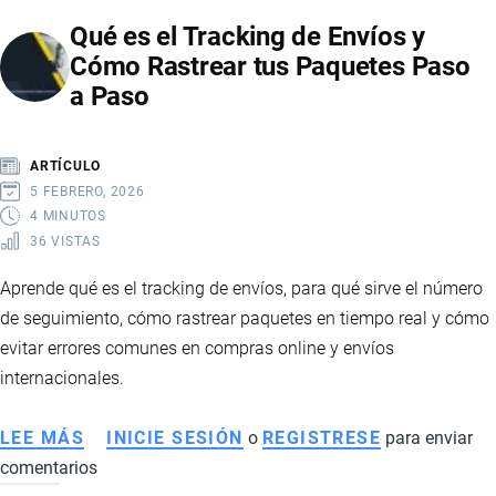
ECUADOR
Qué es el Tracking de Envíos y
Y
Cómo Rastrear tus Paquetes Paso
SU
a Paso
PAPEL
EN
LA
ARTÍCULO
ENTREGA
5 FEBRERO, 2026
DE
4 MINUTOS
36 VISTAS
PAQUETES
INTERNACIONALES
Aprende qué es el tracking de envíos, para qué sirve el número
de seguimiento, cómo rastrear paquetes en tiempo real y cómo
evitar errores comunes en compras online y envíos
internacionales.
LEE MÁS
SOBRE
INICIE SESIÓN
o
REGISTRESE
para enviar
comentarios
QUÉ