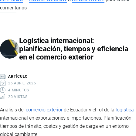
comentarios
COMPRAS
EN
LÍNEA
EN
Logística internacional:
ECUADOR
planificación, tiempos y eficiencia
Y
en el comercio exterior
EN
EL
MUNDO:
ARTÍCULO
ESTADÍSTICAS,
26 ABRIL, 2026
TENDENCIAS
4 MINUTOS
20 VISTAS
Y
PROYECCIONES
Análisis del
comercio exterior
de Ecuador y el rol de la
logística
internacional en exportaciones e importaciones. Planificación,
tiempos de tránsito, costos y gestión de carga en un entorno
global cambiante.