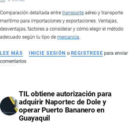
MERCADO
ABIERTO
Comparación detallada entre
transporte
aéreo y transporte
marítimo para importaciones y exportaciones. Ventajas,
desventajas, factores a considerar y cómo elegir el método
adecuado según tu tipo de
mercancía
.
LEE MÁS
SOBRE
INICIE SESIÓN
o
REGISTRESE
para enviar
comentarios
TRANSPORTE
AÉREO
VS
TRANSPORTE
TIL obtiene autorización para
MARÍTIMO:
adquirir Naportec de Dole y
CÓMO
operar Puerto Bananero en
ELEGIR
Guayaquil
LA
OPCIÓN
IDEAL