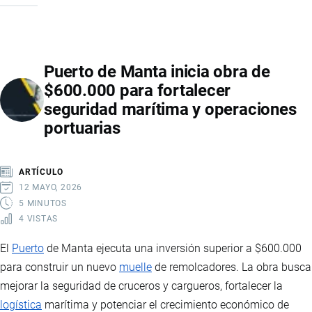
DE
CARGA
ENTRE
Puerto de Manta inicia obra de
ECUADOR
$600.000 para fortalecer
Y
seguridad marítima y operaciones
COLOMBIA:
portuarias
EL
LIBRE
TRÁNSITO
ARTÍCULO
DE
12 MAYO, 2026
CAMIONES
5 MINUTOS
4 VISTAS
SIGUE
SIN
El
Puerto
de Manta ejecuta una inversión superior a $600.000
APLICARSE
para construir un nuevo
muelle
de remolcadores. La obra busca
PESE
mejorar la seguridad de cruceros y cargueros, fortalecer la
AL
logística
marítima y potenciar el crecimiento económico de