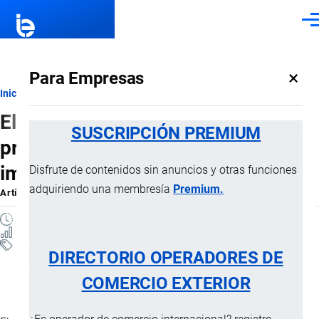
Pasar al contenido principal
Men
×
Para Empresas
Ruta
Inicio
Artículos
El auge global de los autos chinos:
de
SUSCRIPCIÓN PREMIUM
producción, exportaciones y su
navegación
impacto en Ecuador
Disfrute de contenidos sin anuncios y otras funciones
adquiriendo una membresía
Premium.
Artículo
por
Jaime Mise
, 10 Diciembre, 2025
5 MINUTOS
6 VISTAS
Artículos
DIRECTORIO OPERADORES DE
Tránsito Internacional
COMERCIO EXTERIOR