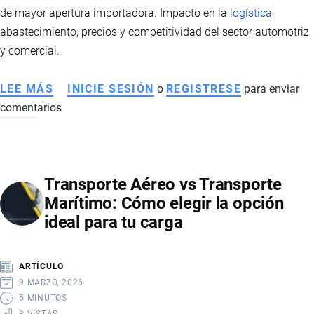
de mayor apertura importadora. Impacto en la
logística
,
abastecimiento, precios y competitividad del sector automotriz
y comercial.
LEE MÁS
SOBRE
INICIE SESIÓN
o
REGISTRESE
para enviar
comentarios
SECTOR
DE
NEUMÁTICOS
EN
Transporte Aéreo vs Transporte
ECUADOR:
Marítimo: Cómo elegir la opción
IMPORTACIONES,
ideal para tu carga
LOGÍSTICA
Y
COMPETITIVIDAD
ARTÍCULO
EN
9 MARZO, 2026
UN
5 MINUTOS
8 VISTAS