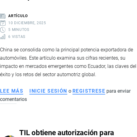
LA
OPCIÓN
ARTÍCULO
IDEAL
10 DICIEMBRE, 2025
PARA
5 MINUTOS
6 VISTAS
TU
CARGA
China se consolida como la principal potencia exportadora de
automóviles. Este artículo examina sus cifras recientes, su
impacto en mercados emergentes como Ecuador, las claves del
éxito y los retos del sector automotriz global.
LEE MÁS
SOBRE
INICIE SESIÓN
o
REGISTRESE
para enviar
comentarios
EL
AUGE
GLOBAL
DE
TIL obtiene autorización para
LOS