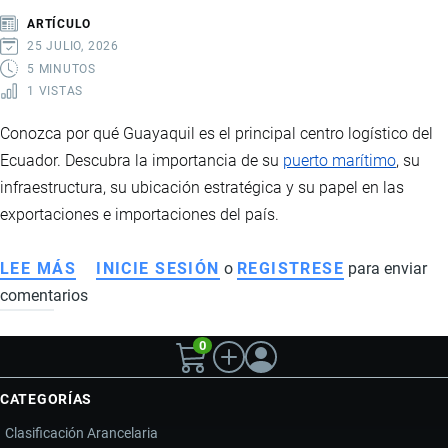
TRÁNSITO
ARTÍCULO
DE
25 JULIO, 2026
CAMIONES
5 MINUTOS
1 VISTAS
SIGUE
SIN
Conozca por qué Guayaquil es el principal centro logístico del
APLICARSE
Ecuador. Descubra la importancia de su
puerto marítimo
, su
PESE
infraestructura, su ubicación estratégica y su papel en las
AL
exportaciones e importaciones del país.
LEVANTAMIENTO
DE
LEE MÁS
SOBRE
INICIE SESIÓN
o
REGISTRESE
para enviar
LA
comentarios
GUAYAQUIL,
RESTRICCIÓN
EL
0
MOTOR
LOGÍSTICO
CATEGORÍAS
DEL
ECUADOR:
Clasificación Arancelaria