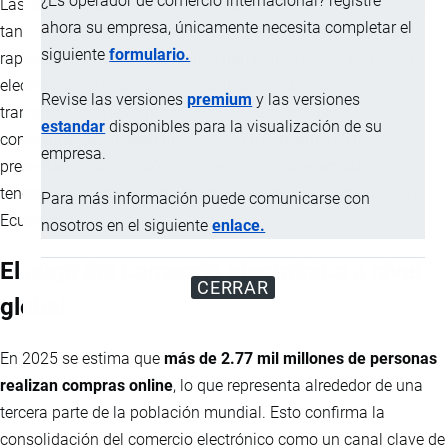
¿Es operador de comercio internacional? registre
Las compras por internet continúan su crecimiento sostenido
ahora su empresa, únicamente necesita completar el
tanto en Ecuador como en el resto del mundo. La facilidad,
siguiente
formulario.
rapidez y variedad de opciones han convertido al comercio
electrónico en una parte esencial de la vida moderna,
Revise las versiones
premium
y las versiones
transformando la forma en que las personas investigan,
estandar
disponibles para la visualización de su
comparan y adquieren productos. En este artículo te
empresa.
presentamos una visión completa con datos actualizados,
tendencias globales y el estado del comercio electrónico en
Para más información puede comunicarse con
Ecuador.
nosotros en el siguiente
enlace.
El auge del comercio electrónico a nivel
CERRAR
global
En 2025 se estima que
más de 2.77 mil millones de personas
realizan compras online
, lo que representa alrededor de una
tercera parte de la población mundial. Esto confirma la
consolidación del comercio electrónico como un canal clave de