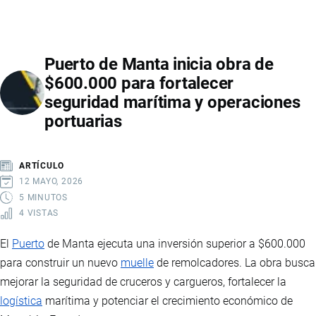
OBTIENE
AUTORIZACIÓN
PARA
Puerto de Manta inicia obra de
ADQUIRIR
$600.000 para fortalecer
NAPORTEC
seguridad marítima y operaciones
DE
portuarias
DOLE
Y
OPERAR
ARTÍCULO
PUERTO
12 MAYO, 2026
BANANERO
5 MINUTOS
4 VISTAS
EN
GUAYAQUIL
El
Puerto
de Manta ejecuta una inversión superior a $600.000
para construir un nuevo
muelle
de remolcadores. La obra busca
mejorar la seguridad de cruceros y cargueros, fortalecer la
logística
marítima y potenciar el crecimiento económico de