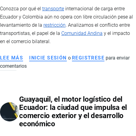
Conozca por qué el
transporte
internacional de carga entre
Ecuador y Colombia aún no opera con libre circulación pese al
levantamiento de la
restricción
. Analizamos el conflicto entre
transportistas, el papel de la
Comunidad Andina
y el impacto
en el comercio bilateral.
LEE MÁS
SOBRE
INICIE SESIÓN
o
REGISTRESE
para enviar
comentarios
TRANSPORTE
DE
CARGA
ENTRE
Guayaquil, el motor logístico del
ECUADOR
Ecuador: la ciudad que impulsa el
Y
comercio exterior y el desarrollo
COLOMBIA:
económico
EL
LIBRE