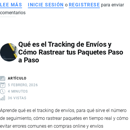
LEE MÁS
SOBRE
INICIE SESIÓN
o
REGISTRESE
para enviar
comentarios
CÓDIGO
POSTAL
EN
ECUADOR
Qué es el Tracking de Envíos y
Y
Cómo Rastrear tus Paquetes Paso
SU
a Paso
PAPEL
EN
LA
ARTÍCULO
ENTREGA
5 FEBRERO, 2026
DE
4 MINUTOS
36 VISTAS
PAQUETES
INTERNACIONALES
Aprende qué es el tracking de envíos, para qué sirve el número
de seguimiento, cómo rastrear paquetes en tiempo real y cómo
evitar errores comunes en compras online y envíos