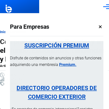
Pasar al contenido principal
Men
×
Para Empresas
Ruta
Inicio
Artículos
Compras en Línea en Ecuador y en
de
SUSCRIPCIÓN PREMIUM
el Mundo: Estadísticas, Tendencias
navegación
y Proyecciones
Disfrute de contenidos sin anuncios y otras funciones
adquiriendo una membresía
Premium.
Artículo
por
Jaime Mise
, 5 Febrero, 2026
4 MINUTOS
32 VISTAS
Artículos
DIRECTORIO OPERADORES DE
Tránsito Internacional
COMERCIO EXTERIOR