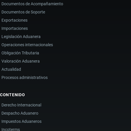
LA
Documentos de Acompañamiento
CIUDAD
Documentos de Soporte
QUE
Exportaciones
IMPULSA
Importaciones
EL
Legislación Aduanera
COMERCIO
Operaciones internacionales
EXTERIOR
Obligación Tributaria
Y
Valoración Aduanera
EL
Actualidad
DESARROLLO
Procesos administrativos
ECONÓMICO
CONTENIDO
Derecho Internacional
Despacho Aduanero
Impuestos Aduaneros
Incoterms