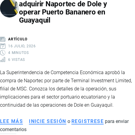
adquirir Naportec de Dole y
AUTOS
operar Puerto Bananero en
CHINOS:
Guayaquil
PRODUCCIÓN,
EXPORTACIONES
Y
ARTÍCULO
SU
16 JULIO, 2026
IMPACTO
4 MINUTOS
6 VISTAS
EN
ECUADOR
La Superintendencia de Competencia Económica aprobó la
compra de Naportec por parte de Terminal Investment Limited,
filial de MSC. Conozca los detalles de la operación, sus
implicaciones para el sector portuario ecuatoriano y la
continuidad de las operaciones de Dole en Guayaquil.
LEE MÁS
SOBRE
INICIE SESIÓN
o
REGISTRESE
para enviar
comentarios
TIL