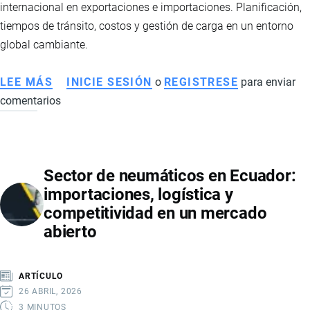
internacional en exportaciones e importaciones. Planificación,
tiempos de tránsito, costos y gestión de carga en un entorno
global cambiante.
LEE MÁS
SOBRE
INICIE SESIÓN
o
REGISTRESE
para enviar
comentarios
LOGÍSTICA
INTERNACIONAL:
PLANIFICACIÓN,
TIEMPOS
Sector de neumáticos en Ecuador:
Y
importaciones, logística y
EFICIENCIA
competitividad en un mercado
EN
abierto
EL
COMERCIO
EXTERIOR
ARTÍCULO
26 ABRIL, 2026
3 MINUTOS