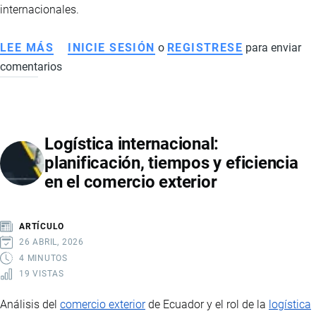
internacionales.
LEE MÁS
SOBRE
INICIE SESIÓN
o
REGISTRESE
para enviar
comentarios
QUÉ
ES
EL
TRACKING
Logística internacional:
DE
planificación, tiempos y eficiencia
ENVÍOS
en el comercio exterior
Y
CÓMO
RASTREAR
ARTÍCULO
TUS
26 ABRIL, 2026
PAQUETES
4 MINUTOS
19 VISTAS
PASO
A
Análisis del
comercio exterior
de Ecuador y el rol de la
logística
PASO