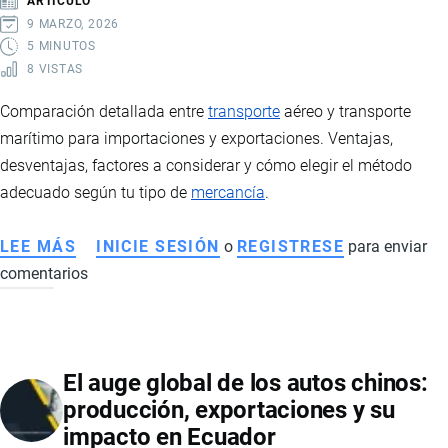
ARTÍCULO
EN
9 MARZO, 2026
UN
5 MINUTOS
8 VISTAS
MERCADO
ABIERTO
Comparación detallada entre
transporte
aéreo y transporte
marítimo para importaciones y exportaciones. Ventajas,
desventajas, factores a considerar y cómo elegir el método
adecuado según tu tipo de
mercancía
.
LEE MÁS
SOBRE
INICIE SESIÓN
o
REGISTRESE
para enviar
comentarios
TRANSPORTE
AÉREO
VS
TRANSPORTE
El auge global de los autos chinos:
MARÍTIMO:
producción, exportaciones y su
CÓMO
impacto en Ecuador
ELEGIR