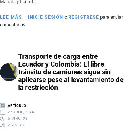
Manabí y Ecuador.
LEE MÁS
SOBRE
INICIE SESIÓN
o
REGISTRESE
para enviar
comentarios
PUERTO
DE
MANTA
INICIA
Transporte de carga entre
OBRA
Ecuador y Colombia: El libre
DE
tránsito de camiones sigue sin
$600.000
aplicarse pese al levantamiento de
PARA
la restricción
FORTALECER
SEGURIDAD
MARÍTIMA
ARTÍCULO
Y
27 JULIO, 2026
OPERACIONES
5 MINUTOS
2 VISTAS
PORTUARIAS