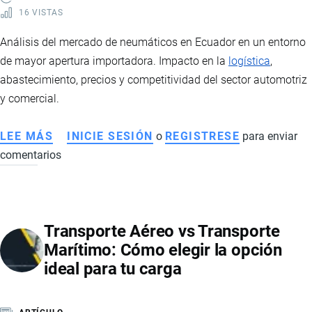
16 VISTAS
Análisis del mercado de neumáticos en Ecuador en un entorno
de mayor apertura importadora. Impacto en la
logística
,
abastecimiento, precios y competitividad del sector automotriz
y comercial.
LEE MÁS
SOBRE
INICIE SESIÓN
o
REGISTRESE
para enviar
comentarios
SECTOR
DE
NEUMÁTICOS
EN
Transporte Aéreo vs Transporte
ECUADOR:
Marítimo: Cómo elegir la opción
IMPORTACIONES,
ideal para tu carga
LOGÍSTICA
Y
COMPETITIVIDAD