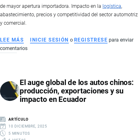
de mayor apertura importadora. Impacto en la
logística
,
abastecimiento, precios y competitividad del sector automotriz
y comercial.
LEE MÁS
SOBRE
INICIE SESIÓN
o
REGISTRESE
para enviar
comentarios
SECTOR
DE
NEUMÁTICOS
EN
El auge global de los autos chinos:
ECUADOR:
producción, exportaciones y su
IMPORTACIONES,
impacto en Ecuador
LOGÍSTICA
Y
COMPETITIVIDAD
ARTÍCULO
EN
10 DICIEMBRE, 2025
UN
5 MINUTOS