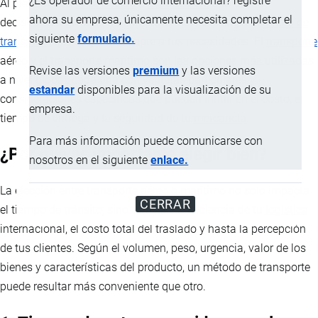
¿Es operador de comercio internacional? registre
Al planear una
importación
o
exportación
, una de las
ahora su empresa, únicamente necesita completar el
decisiones logísticas más importantes es escoger el
medio de
siguiente
formulario.
transporte
que mejor se adapte a tus necesidades. El
transporte
aéreo y el transporte marítimo son las opciones más utilizadas
Revise las versiones
premium
y las versiones
a nivel global, cada una con ventajas particulares y
estandar
disponibles para la visualización de su
consideraciones específicas que pueden influir en el costo, el
empresa.
tiempo de entrega y la seguridad de tu
mercancía
.
Para más información puede comunicarse con
¿Por qué es importante elegir bien?
nosotros en el siguiente
enlace.
La elección entre transporte aéreo o marítimo no solo impacta
CERRAR
el tiempo de tránsito, sino también la eficiencia de tu
logística
internacional, el costo total del traslado y hasta la percepción
de tus clientes. Según el volumen, peso, urgencia, valor de los
bienes y características del producto, un método de transporte
puede resultar más conveniente que otro.