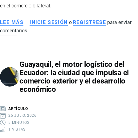
en el comercio bilateral.
LEE MÁS
SOBRE
INICIE SESIÓN
o
REGISTRESE
para enviar
comentarios
TRANSPORTE
DE
CARGA
ENTRE
Guayaquil, el motor logístico del
ECUADOR
Ecuador: la ciudad que impulsa el
Y
comercio exterior y el desarrollo
COLOMBIA:
económico
EL
LIBRE
TRÁNSITO
ARTÍCULO
DE
25 JULIO, 2026
CAMIONES
5 MINUTOS
1 VISTAS
SIGUE