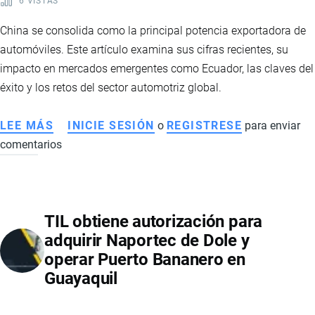
6 VISTAS
MERCADO
ABIERTO
China se consolida como la principal potencia exportadora de
automóviles. Este artículo examina sus cifras recientes, su
impacto en mercados emergentes como Ecuador, las claves del
éxito y los retos del sector automotriz global.
LEE MÁS
SOBRE
INICIE SESIÓN
o
REGISTRESE
para enviar
comentarios
EL
AUGE
GLOBAL
DE
TIL obtiene autorización para
LOS
adquirir Naportec de Dole y
AUTOS
operar Puerto Bananero en
CHINOS:
Guayaquil
PRODUCCIÓN,
EXPORTACIONES