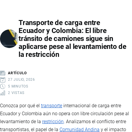
MANTA
INICIA
Transporte de carga entre
OBRA
Ecuador y Colombia: El libre
DE
tránsito de camiones sigue sin
$600.000
aplicarse pese al levantamiento de
PARA
la restricción
FORTALECER
SEGURIDAD
MARÍTIMA
ARTÍCULO
Y
27 JULIO, 2026
OPERACIONES
5 MINUTOS
2 VISTAS
PORTUARIAS
Conozca por qué el
transporte
internacional de carga entre
Ecuador y Colombia aún no opera con libre circulación pese al
levantamiento de la
restricción
. Analizamos el conflicto entre
transportistas, el papel de la
Comunidad Andina
y el impacto