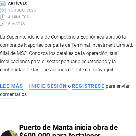
Y
ARTÍCULO
SU
16 JULIO, 2026
IMPACTO
4 MINUTOS
6 VISTAS
EN
ECUADOR
La Superintendencia de Competencia Económica aprobó la
compra de Naportec por parte de Terminal Investment Limited,
filial de MSC. Conozca los detalles de la operación, sus
implicaciones para el sector portuario ecuatoriano y la
continuidad de las operaciones de Dole en Guayaquil.
LEE MÁS
SOBRE
INICIE SESIÓN
o
REGISTRESE
para enviar
comentarios
TIL
OBTIENE
AUTORIZACIÓN
PARA
Puerto de Manta inicia obra de
ADQUIRIR
$600.000 para fortalecer
NAPORTEC