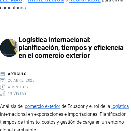
comentarios
COMPRAS
EN
LÍNEA
EN
Logística internacional:
ECUADOR
planificación, tiempos y eficiencia
Y
en el comercio exterior
EN
EL
MUNDO:
ARTÍCULO
ESTADÍSTICAS,
26 ABRIL, 2026
TENDENCIAS
4 MINUTOS
19 VISTAS
Y
PROYECCIONES
Análisis del
comercio exterior
de Ecuador y el rol de la
logística
internacional en exportaciones e importaciones. Planificación,
tiempos de tránsito, costos y gestión de carga en un entorno
global cambiante.