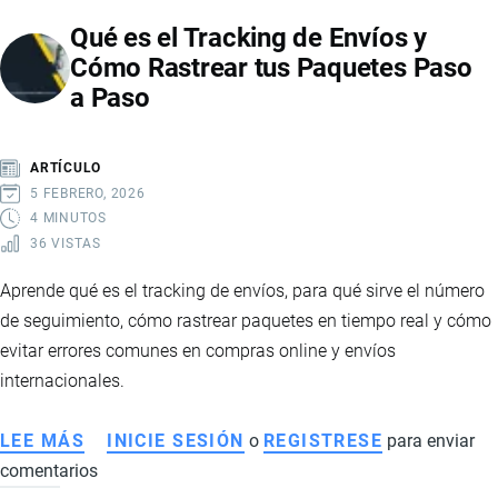
ECUADOR
Qué es el Tracking de Envíos y
Y
Cómo Rastrear tus Paquetes Paso
SU
a Paso
PAPEL
EN
LA
ARTÍCULO
ENTREGA
5 FEBRERO, 2026
DE
4 MINUTOS
36 VISTAS
PAQUETES
INTERNACIONALES
Aprende qué es el tracking de envíos, para qué sirve el número
de seguimiento, cómo rastrear paquetes en tiempo real y cómo
evitar errores comunes en compras online y envíos
internacionales.
LEE MÁS
SOBRE
INICIE SESIÓN
o
REGISTRESE
para enviar
comentarios
QUÉ