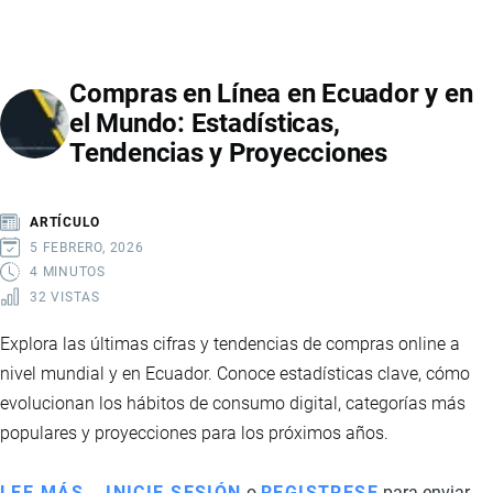
ES
EL
TRACKING
Compras en Línea en Ecuador y en
DE
el Mundo: Estadísticas,
ENVÍOS
Tendencias y Proyecciones
Y
CÓMO
RASTREAR
ARTÍCULO
TUS
5 FEBRERO, 2026
PAQUETES
4 MINUTOS
32 VISTAS
PASO
A
Explora las últimas cifras y tendencias de compras online a
PASO
nivel mundial y en Ecuador. Conoce estadísticas clave, cómo
evolucionan los hábitos de consumo digital, categorías más
populares y proyecciones para los próximos años.
LEE MÁS
SOBRE
INICIE SESIÓN
o
REGISTRESE
para enviar