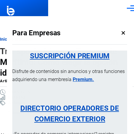
Pasar al contenido principal
Men
×
Para Empresas
Ruta
Inicio
Artículos
Transporte Aéreo vs Transporte
de
SUSCRIPCIÓN PREMIUM
Marítimo: Cómo elegir la opción
navegación
ideal para tu carga
Disfrute de contenidos sin anuncios y otras funciones
adquiriendo una membresía
Premium.
Artículo
por
Jaime Mise
, 9 Marzo, 2026
5 MINUTOS
8 VISTAS
Artículos
DIRECTORIO OPERADORES DE
Tránsito Internacional
COMERCIO EXTERIOR