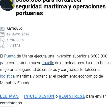
seguridad marítima y operaciones
DE
portuarias
DOLE
Y
OPERAR
ARTÍCULO
PUERTO
12 MAYO, 2026
BANANERO
5 MINUTOS
4 VISTAS
EN
GUAYAQUIL
El
Puerto
de Manta ejecuta una inversión superior a $600.000
para construir un nuevo
muelle
de remolcadores. La obra busca
mejorar la seguridad de cruceros y cargueros, fortalecer la
logística
marítima y potenciar el crecimiento económico de
Manabí y Ecuador.
LEE MÁS
SOBRE
INICIE SESIÓN
o
REGISTRESE
para enviar
comentarios
PUERTO
DE