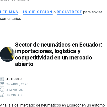
LEE MÁS
SOBRE
INICIE SESIÓN
o
REGISTRESE
para enviar
comentarios
LOGÍSTICA
INTERNACIONAL:
PLANIFICACIÓN,
TIEMPOS
Sector de neumáticos en Ecuador:
Y
importaciones, logística y
EFICIENCIA
competitividad en un mercado
EN
abierto
EL
COMERCIO
EXTERIOR
ARTÍCULO
26 ABRIL, 2026
3 MINUTOS
16 VISTAS
Análisis del mercado de neumáticos en Ecuador en un entorno