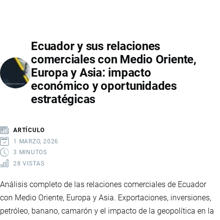
EN
ECUADOR
Y
Ecuador y sus relaciones
SU
comerciales con Medio Oriente,
PARTICIPACIÓN
Europa y Asia: impacto
EN
económico y oportunidades
EL
estratégicas
COMERCIO
EXTERIOR
ARTÍCULO
1 MARZO, 2026
3 MINUTOS
28 VISTAS
Análisis completo de las relaciones comerciales de Ecuador
con Medio Oriente, Europa y Asia. Exportaciones, inversiones,
petróleo, banano, camarón y el impacto de la geopolítica en la