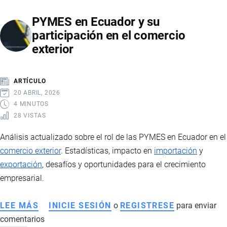
LLC
PYMES en Ecuador y su
EN
participación en el comercio
EE.UU.
exterior
DESDE
ECUADOR:
VENTAJAS
ARTÍCULO
PARA
20 ABRIL, 2026
COMERCIO
4 MINUTOS
28 VISTAS
INTERNACIONAL
Análisis actualizado sobre el rol de las PYMES en Ecuador en el
comercio exterior
. Estadísticas, impacto en
importación
y
exportación
, desafíos y oportunidades para el crecimiento
empresarial.
LEE MÁS
SOBRE
INICIE SESIÓN
o
REGISTRESE
para enviar
comentarios
PYMES