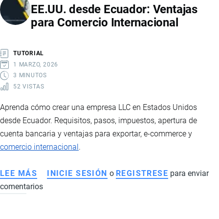
EE.UU. desde Ecuador: Ventajas
LOS
para Comercio Internacional
RETOS
DE
LA
TUTORIAL
LOGÍSTICA
1 MARZO, 2026
EN
3 MINUTOS
52 VISTAS
ECUADOR
Aprenda cómo crear una empresa LLC en Estados Unidos
desde Ecuador. Requisitos, pasos, impuestos, apertura de
cuenta bancaria y ventajas para exportar, e-commerce y
comercio internacional
.
LEE MÁS
SOBRE
INICIE SESIÓN
o
REGISTRESE
para enviar
comentarios
CÓMO
CONSTITUIR
UNA