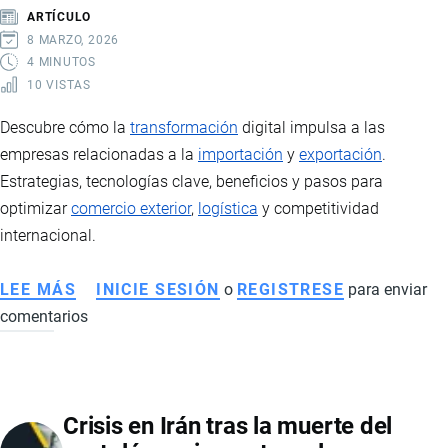
SIN
ARTÍCULO
VISA:
8 MARZO, 2026
CONSIDERACIONES
4 MINUTOS
10 VISTAS
PARA
EL
Descubre cómo la
transformación
digital impulsa a las
RETORNO
empresas relacionadas a la
importación
y
exportación
.
Estrategias, tecnologías clave, beneficios y pasos para
optimizar
comercio exterior
,
logística
y competitividad
internacional.
LEE MÁS
SOBRE
INICIE SESIÓN
o
REGISTRESE
para enviar
comentarios
TRANSFORMACIÓN
DIGITAL
EN
EMPRESAS:
Crisis en Irán tras la muerte del
ESTRATEGIA,