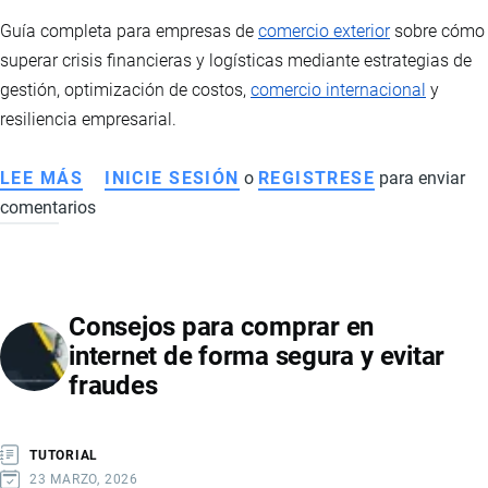
DEL
Guía completa para empresas de
comercio exterior
sobre cómo
NARCOTRÁFICO
superar crisis financieras y logísticas mediante estrategias de
TRANSNACIONAL
gestión, optimización de costos,
comercio internacional
y
resiliencia empresarial.
LEE MÁS
SOBRE
INICIE SESIÓN
o
REGISTRESE
para enviar
comentarios
ESTRATEGIAS
PARA
SUPERAR
CRISIS
Consejos para comprar en
EN
internet de forma segura y evitar
EMPRESAS
fraudes
DE
IMPORTACIÓN
Y
TUTORIAL
EXPORTACIÓN
23 MARZO, 2026