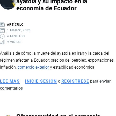
ayatolá y su impacto en la
TECNOLOGÍA
economía de Ecuador
Y
COMPETITIVIDAD
GLOBAL
ARTÍCULO
1 MARZO, 2026
4 MINUTOS
9 VISTAS
Análisis de cómo la muerte del ayatolá en Irán y la caída del
régimen afectan a Ecuador: precios del petróleo, exportaciones,
inflación,
comercio exterior
y estabilidad económica.
LEE MÁS
SOBRE
INICIE SESIÓN
o
REGISTRESE
para enviar
comentarios
CRISIS
EN
IRÁN
TRAS