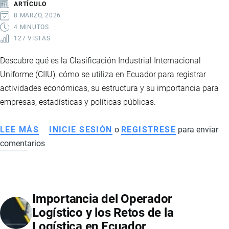
ARTÍCULO
8 MARZO, 2026
4 MINUTOS
127 VISTAS
Descubre qué es la Clasificación Industrial Internacional
Uniforme (CIIU), cómo se utiliza en Ecuador para registrar
actividades económicas, su estructura y su importancia para
empresas, estadísticas y políticas públicas.
LEE MÁS
SOBRE
INICIE SESIÓN
o
REGISTRESE
para enviar
comentarios
CIIU
EN
ECUADOR:
QUÉ
Importancia del Operador
ES,
Logístico y los Retos de la
CÓMO
Logística en Ecuador
SE