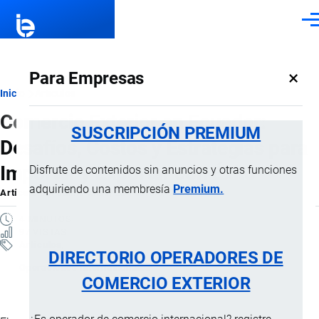
Pasar al contenido principal
Men
×
Para Empresas
Ruta
Inicio
Artículos
Comercio Exterior en Ecuador:
de
SUSCRIPCIÓN PREMIUM
Desafíos, Costos y Estrategias para
navegación
Importar y Exportar con Éxito
Disfrute de contenidos sin anuncios y otras funciones
adquiriendo una membresía
Premium.
Artículo
por
Jaime Mise
, 23 Febrero, 2026
4 MINUTOS
97 VISTAS
Artículos
DIRECTORIO OPERADORES DE
Operaciones internacionales
COMERCIO EXTERIOR