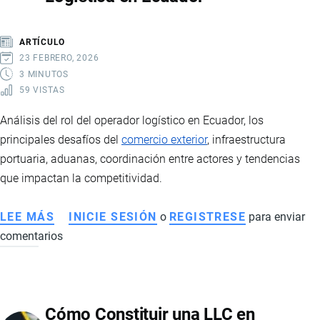
UTILIZA
Y
ARTÍCULO
POR
23 FEBRERO, 2026
QUÉ
3 MINUTOS
59 VISTAS
ES
FUNDAMENTAL
Análisis del rol del operador logístico en Ecuador, los
PARA
principales desafíos del
comercio exterior
, infraestructura
LAS
portuaria, aduanas, coordinación entre actores y tendencias
EMPRESAS
que impactan la competitividad.
LEE MÁS
SOBRE
INICIE SESIÓN
o
REGISTRESE
para enviar
comentarios
IMPORTANCIA
DEL
OPERADOR
LOGÍSTICO
Cómo Constituir una LLC en
Y