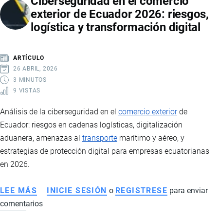
Ciberseguridad en el comercio
LA
exterior de Ecuador 2026: riesgos,
MUERTE
logística y transformación digital
DEL
AYATOLÁ
Y
ARTÍCULO
SU
26 ABRIL, 2026
IMPACTO
3 MINUTOS
9 VISTAS
EN
LA
Análisis de la ciberseguridad en el
comercio exterior
de
ECONOMÍA
Ecuador: riesgos en cadenas logísticas, digitalización
DE
aduanera, amenazas al
transporte
marítimo y aéreo, y
ECUADOR
estrategias de protección digital para empresas ecuatorianas
en 2026.
LEE MÁS
SOBRE
INICIE SESIÓN
o
REGISTRESE
para enviar
comentarios
CIBERSEGURIDAD
EN