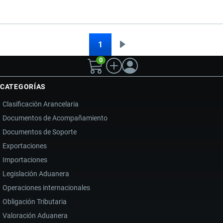
EL
COMERCIO
EXTERIOR
1
Siguiente
Paginación
DE
0
página
ECUADOR
2026:
CATEGORÍAS
RIESGOS,
Clasificación Arancelaria
LOGÍSTICA
Documentos de Acompañamiento
Y
Documentos de Soporte
TRANSFORMACIÓN
DIGITAL
Exportaciones
Importaciones
Legislación Aduanera
Operaciones internacionales
Obligación Tributaria
Valoración Aduanera