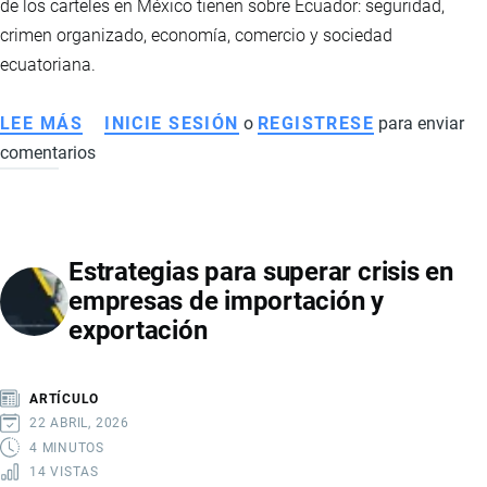
de los carteles en México tienen sobre Ecuador: seguridad,
OPORTUNIDADES
crimen organizado, economía, comercio y sociedad
ESTRATÉGICAS
ecuatoriana.
LEE MÁS
SOBRE
INICIE SESIÓN
o
REGISTRESE
para enviar
comentarios
CÓMO
AFECTA
A
ECUADOR
Estrategias para superar crisis en
LA
empresas de importación y
MUERTE
exportación
DE
EL
MENCHO
ARTÍCULO
Y
22 ABRIL, 2026
LA
4 MINUTOS
14 VISTAS
VIOLENCIA