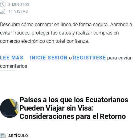
3 MINUTOS
11 VISTAS
Descubre cómo comprar en línea de forma segura. Aprende a
evitar fraudes, proteger tus datos y realizar compras en
comercio electrónico con total confianza.
LEE MÁS
SOBRE
INICIE SESIÓN
o
REGISTRESE
para enviar
comentarios
CONSEJOS
PARA
COMPRAR
EN
Países a los que los Ecuatorianos
INTERNET
Pueden Viajar sin Visa:
DE
Consideraciones para el Retorno
FORMA
SEGURA
Y
ARTÍCULO