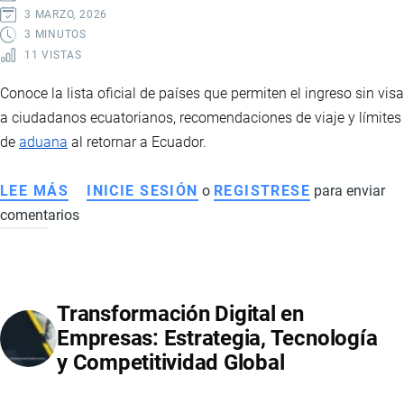
EVITAR
3 MARZO, 2026
FRAUDES
3 MINUTOS
11 VISTAS
Conoce la lista oficial de países que permiten el ingreso sin visa
a ciudadanos ecuatorianos, recomendaciones de viaje y límites
de
aduana
al retornar a Ecuador.
LEE MÁS
SOBRE
INICIE SESIÓN
o
REGISTRESE
para enviar
comentarios
PAÍSES
A
LOS
QUE
Transformación Digital en
LOS
Empresas: Estrategia, Tecnología
ECUATORIANOS
y Competitividad Global
PUEDEN
VIAJAR