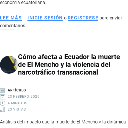
economía ecuatoriana.
LEE MÁS
SOBRE
INICIE SESIÓN
o
REGISTRESE
para enviar
comentarios
ECUADOR
Y
SUS
RELACIONES
Cómo afecta a Ecuador la muerte
COMERCIALES
de El Mencho y la violencia del
CON
narcotráfico transnacional
MEDIO
ORIENTE,
EUROPA
ARTÍCULO
Y
23 FEBRERO, 2026
ASIA:
4 MINUTOS
23 VISTAS
IMPACTO
ECONÓMICO
Análisis del impacto que la muerte de El Mencho y la dinámica
Y