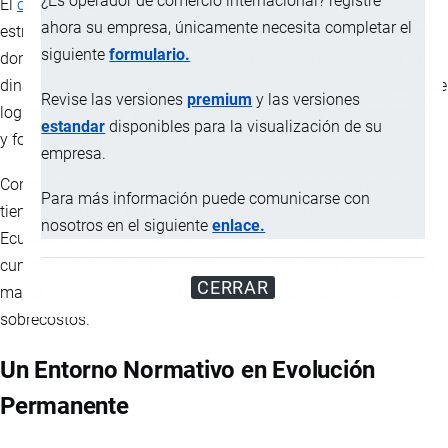
¿Es operador de comercio internacional? registre
El
comercio exterior
en Ecuador se ha convertido en un eje
ahora su empresa, únicamente necesita completar el
estratégico para la competitividad empresarial. En un entorno
siguiente
formulario.
donde los cambios normativos, los procesos aduaneros y la
dinámica
logística
exigen rapidez y precisión, las empresas que
Revise las versiones
premium
y las versiones
logran anticiparse y planificar adecuadamente reducen costos
estandar
disponibles para la visualización de su
y fortalecen su posición en mercados internacionales.
empresa.
Como señalan especialistas del sector, en comercio exterior “el
Para más información puede comunicarse con
tiempo vale oro y los errores significan más dinero”. En
nosotros en el siguiente
enlace.
Ecuador, donde la eficiencia portuaria, la gestión aduanera y el
cumplimiento documental son determinantes, la planificación
CERRAR
marca la diferencia entre una operación rentable y una con
sobrecostos.
Un Entorno Normativo en Evolución
Permanente