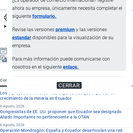
¿Es operador de comercio internacional? registre
ahora su empresa, únicamente necesita completar el
siguiente
formulario.
Revise las versiones
premium
y las versiones
estandar
disponibles para la visualización de su
empresa.
Actualizado el 9 Septiembre, 2024
Para más información puede comunicarse con
Español
nosotros en el siguiente
enlace.
Contenido reciente
CERRAR
Los 8 proyectos mineros más importantes que impulsan el
crecimiento de la minería en Ecuador
6 Agosto, 2026
Congresistas de EE. UU. proponen que Ecuador sea designado
Aliado Importante no perteneciente a la OTAN
6 Agosto, 2026
Operación Mondragón: España y Ecuador desarticulan una red