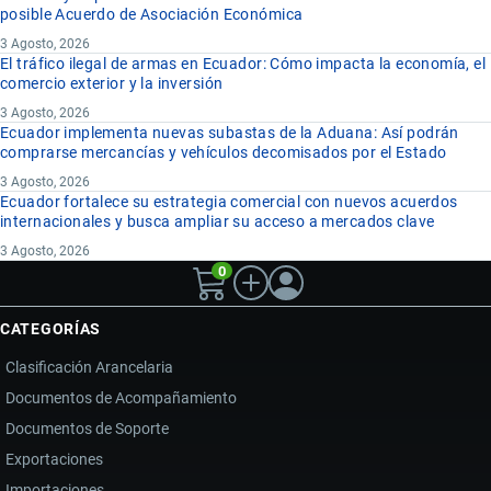
posible Acuerdo de Asociación Económica
3 Agosto, 2026
El tráfico ilegal de armas en Ecuador: Cómo impacta la economía, el
comercio exterior y la inversión
3 Agosto, 2026
Ecuador implementa nuevas subastas de la Aduana: Así podrán
comprarse mercancías y vehículos decomisados por el Estado
3 Agosto, 2026
Ecuador fortalece su estrategia comercial con nuevos acuerdos
internacionales y busca ampliar su acceso a mercados clave
3 Agosto, 2026
0
CATEGORÍAS
Clasificación Arancelaria
Documentos de Acompañamiento
Documentos de Soporte
Exportaciones
Importaciones