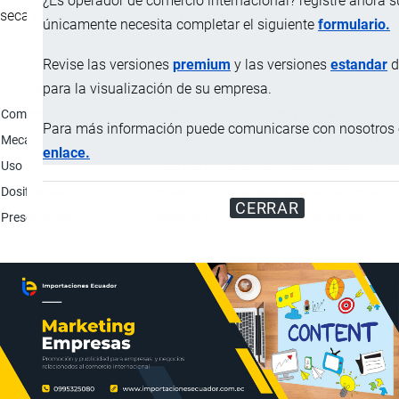
¿Es operador de comercio internacional? registre ahora 
seca (QCS) y queratitis superficial crónica (pannus).
únicamente necesita completar el siguiente
formulario.
Revise las versiones
premium
y las versiones
estandar
d
para la visualización de su empresa.
Característica
Composición química (p/p)
Ciclosporina A (USP): 1%; y Excipientes c.s: 9
Para más información puede comunicarse con nosotros e
Mecanismo de acción
El principio activo inhibe la activación de NF
enlace.
Uso
Veterinario; Tratamiento de la queratoconjunti
Dosificación
Aplicar 1 cm del ungüento oftálmico en el oj
CERRAR
Presentación
Pomo de 3.5 g con aplicador oftálmico.