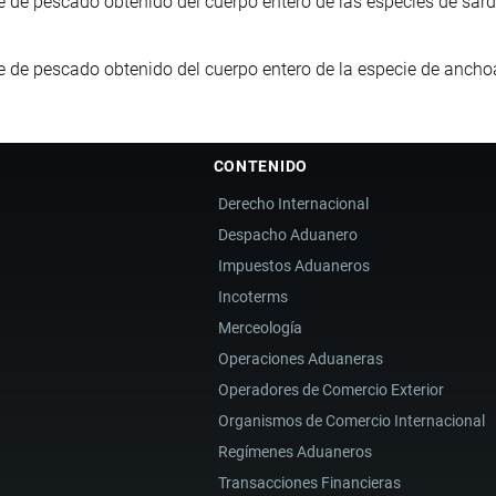
e de pescado obtenido del cuerpo entero de las especies de sard
e de pescado obtenido del cuerpo entero de la especie de ancho
CONTENIDO
Derecho Internacional
Despacho Aduanero
Impuestos Aduaneros
Incoterms
Merceología
Operaciones Aduaneras
Operadores de Comercio Exterior
Organismos de Comercio Internacional
Regímenes Aduaneros
Transacciones Financieras