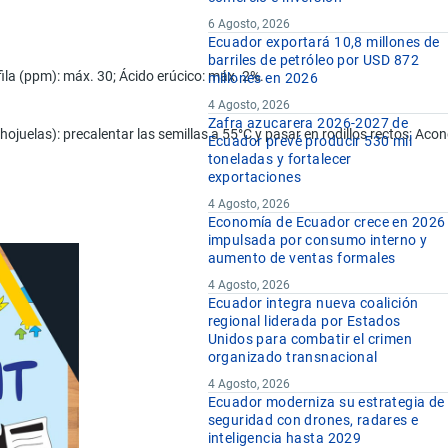
6 Agosto, 2026
Ecuador exportará 10,8 millones de
barriles de petróleo por USD 872
fila (ppm): máx. 30; Ácido erúcico: máx. 2%.
millones en 2026
4 Agosto, 2026
Zafra azucarera 2026-2027 de
en hojuelas): precalentar las semillas a 55°C y pasar en rodillos rectos; 
Ecuador prevé producir 530 mil
toneladas y fortalecer
exportaciones
4 Agosto, 2026
Economía de Ecuador crece en 2026
impulsada por consumo interno y
aumento de ventas formales
4 Agosto, 2026
Ecuador integra nueva coalición
regional liderada por Estados
Unidos para combatir el crimen
organizado transnacional
4 Agosto, 2026
Ecuador moderniza su estrategia de
seguridad con drones, radares e
inteligencia hasta 2029