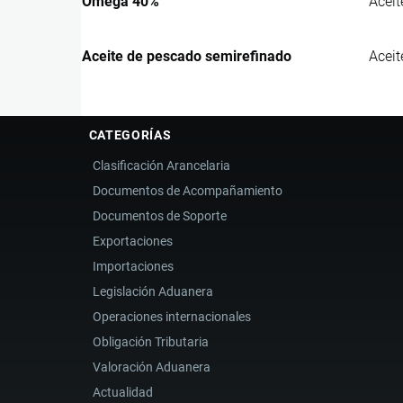
Omega 40%
Aceit
Aceite de pescado semirefinado
Aceit
CATEGORÍAS
Clasificación Arancelaria
Documentos de Acompañamiento
Documentos de Soporte
Exportaciones
Importaciones
Legislación Aduanera
Operaciones internacionales
Obligación Tributaria
Valoración Aduanera
Actualidad