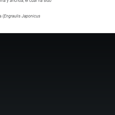
ina y anchoa, el cual ha sido
a (
Engraulis Japonicus