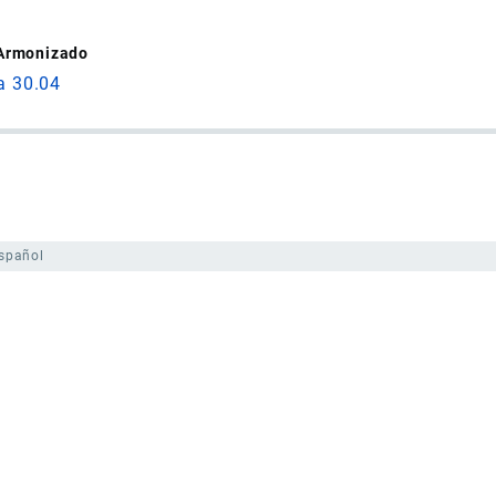
 Armonizado
a 30.04
spañol