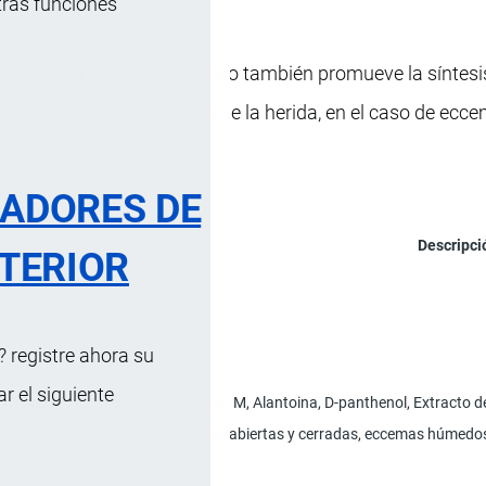
tras funciones
rmulado con ácido hipocloroso también promueve la síntesi
la cicatrización y secado de la herida, en el caso de ecc
a afectada.
RADORES DE
Descripci
TERIOR
coso.
 registre ahora su
 el siguiente
do hipocloroso; Excipientes: Nipagin M, Alantoina, D-panthenol, Extracto 
terinario; Se aplica en piel, heridas abiertas y cerradas, eccemas húmedos
amos.