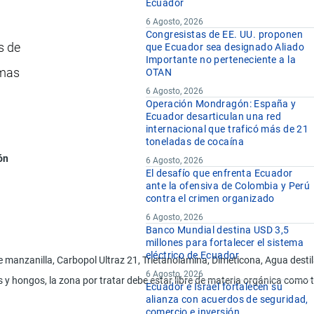
Ecuador
6 Agosto, 2026
Congresistas de EE. UU. proponen
s de
que Ecuador sea designado Aliado
Importante no perteneciente a la
emas
OTAN
6 Agosto, 2026
Operación Mondragón: España y
Ecuador desarticulan una red
internacional que traficó más de 21
toneladas de cocaína
ón
6 Agosto, 2026
El desafío que enfrenta Ecuador
ante la ofensiva de Colombia y Perú
contra el crimen organizado
6 Agosto, 2026
Banco Mundial destina USD 3,5
millones para fortalecer el sistema
eléctrico de Ecuador
de manzanilla, Carbopol Ultraz 21, Trietanolamina, Dimeticona, Agua desti
6 Agosto, 2026
 y hongos, la zona por tratar debe estar libre de materia orgánica como ti
Ecuador e Israel fortalecen su
alianza con acuerdos de seguridad,
comercio e inversión