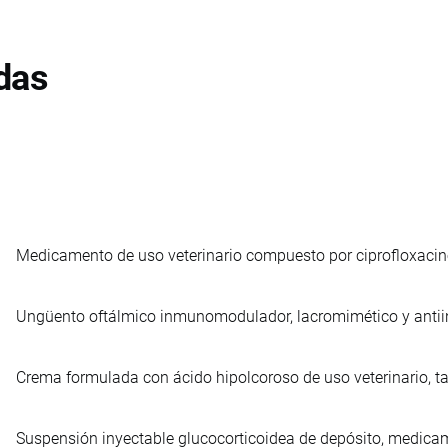
das
Medicamento de uso veterinario compuesto por ciprofloxacino
Ungüento oftálmico inmunomodulador, lacromimético y antiinf
Crema formulada con ácido hipolcoroso de uso veterinario, ta
Suspensión inyectable glucocorticoidea de depósito, medicame