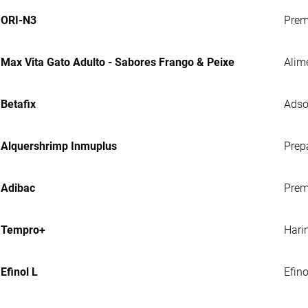
ORI-N3
Prem
Max Vita Gato Adulto - Sabores Frango & Peixe
Alim
Betafix
Adso
Alquershrimp Inmuplus
Prep
Adibac
Prem
Tempro+
Hari
Efinol L
Efin