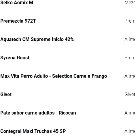
Selko Aomix M
Mezc
Premezcla 972T
Preme
Aquatech CM Supreme Inicio 42%
Alim
Syrena Boost
Prem
Max Vita Perro Adulto - Selection Carne e Frango
Alim
Givet
Give
Pate sabor carne adultos - Ricocan
Alim
Contegral Maxi Truchas 45 SP
Alime