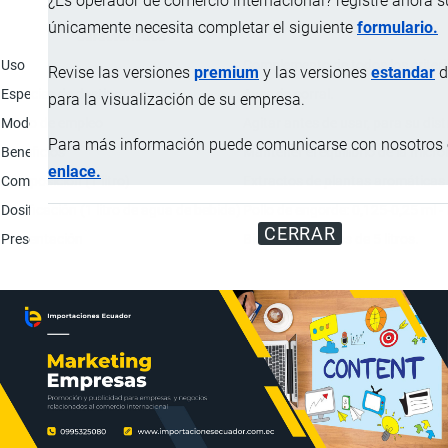
¿Es operador de comercio internacional? registre ahora 
únicamente necesita completar el siguiente
formulario.
Característica
Uso
Complemento de todos los criterios
Revise las versiones
premium
y las versiones
estandar
d
Especies de destino
Aves de corral.
para la visualización de su empresa.
Modo de empleo
Agitar antes de usar, para su dist
Para más información puede comunicarse con nosotros e
Beneficios
Mantener el equilibrio de la microb
enlace.
Composición (1 litro)
Extractos de plantas aromáticas
Dosificación (1 litro de agua de bebida)
Pollo de engorde: 0,125-0,25 ml - 
CERRAR
Presentación
Bidones plásticos de 5 litros.