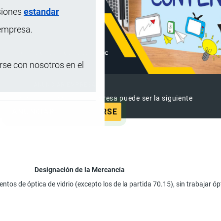
siones
estandar
 empresa.
se con nosotros en el
ANUNCIAR EMPRESA
 ya vieron este anuncio, tu empresa puede ser la siguiente
ANUNCIAR
SUSCRIBIRSE
Designación de la Mercancía
entos de óptica de vidrio (excepto los de la partida 70.15), sin trabajar ó