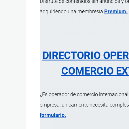
Disfrute de contenidos sin anuncios y o
adquiriendo una membresía
Premium.
70.14 Vidrio p
óptica de vidrio
sin
DIRECTORIO OPE
COMERCIO EX
ÍNDICE 
¿Es operador de comercio internacional?
empresa, únicamente necesita completar
formulario.