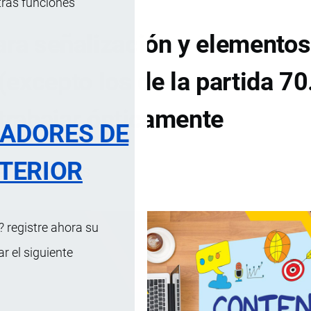
tras funciones
ara señalización y elementos
 (excepto los de la partida 70
 trabajar ópticamente
RADORES DE
TERIOR
DE CONTENIDOS
 registre ahora su
 el siguiente