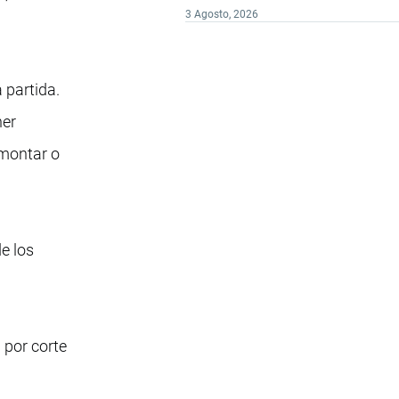
3 Agosto, 2026
 partida.
ner
 montar o
e los
 por corte