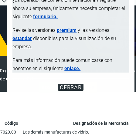
¿Es operador de comercio internacional? registre
ahora su empresa, únicamente necesita completar el
siguiente
formulario.
Revise las versiones
premium
y las versiones
estandar
disponibles para la visualización de su
empresa.
Para más información puede comunicarse con
DIRECTORIO INTERNACIONAL
nosotros en el siguiente
enlace.
Registre su Empresa en el Directorio Internacional de Operadores
de Comercio Exterior
CERRAR
REGISTRAR
ANUNCIAR
Código
Designación de la Mercancía
7020.00
Las demás manufacturas de vidrio.