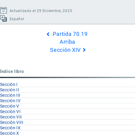
Actualizado el 29 Diciembre, 2025
Español
Enlaces
Partida 70.19
transversales
Arriba
de
Sección XIV
Book
para
Partida
Índice libro
70.20
Sección I
Sección II
Sección III
Sección IV
Sección V
Sección VI
Sección VII
Sección VIII
Sección IX
Sección X