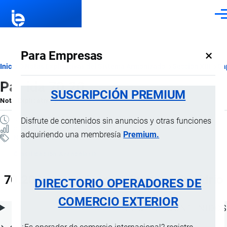
Pasar al contenido principal
Men
×
Para Empresas
Ruta
Inicio
Notas Explicativas del Sistema Armonizado
Sección XIII
Ca
Partida 70.20
de
SUSCRIPCIÓN PREMIUM
Nota Explicativa
por
Importaciones …
, 20 Julio, 2024
navegación
3 MINUTOS
Disfrute de contenidos sin anuncios y otras funciones
8 VISTAS
adquiriendo una membresía
Premium.
Notas Explicativas
Clasificación Arancelaria
70.20 Las demás manufacturas de vidrio
DIRECTORIO OPERADORES DE
COMERCIO EXTERIOR
ÍNDICE DE CONTENIDOS