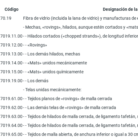
Código
Designación de l
70.19
Fibra de vidrio (incluida la lana de vidrio) y manufacturas de 
- Mechas, «rovings», hilados, aunque estén cortados y «mats
7019.11.00
- - Hilados cortados («chopped strands»), de longitud inferio
7019.12.00
- - «Rovings»
7019.13.00
- - Los demás hilados, mechas
7019.14.00
- - «Mats» unidos mecánicamente
7019.15.00
- - «Mats» unidos químicamente
7019.19.00
- - Los demás
- Telas unidas mecánicamente:
7019.61.00
- - Tejidos planos de «rovings» de malla cerrada
7019.62.00
- - Las demás telas de «rovings» de malla cerrada
7019.63.00
- - Tejidos de hilados de malla cerrada, de ligamento tafetán, s
7019.64.00
- - Tejidos de hilados de malla cerrada, de ligamento tafetán,
7019.65.00
- - Tejidos de malla abierta, de anchura inferior o igual a 30 c