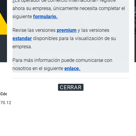
¿Es operador de comercio internacional? registre
ahora su empresa, únicamente necesita completar el
siguiente
formulario.
Revise las versiones
premium
y las versiones
estandar
disponibles para la visualización de su
SUSCRIPCIÓN PREMIUM
empresa.
Disfrute de contenido sin anuncios y funciones adicionales
SUSCRIBIRSE
ANUNCIAR
Para más información puede comunicarse con
nosotros en el siguiente
enlace.
CERRAR
Código
Designación de la Mercancía
U.F
70.12