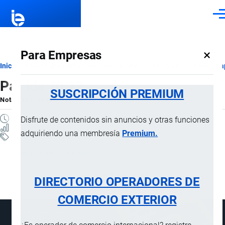
Pasar al contenido principal
Men
×
Para Empresas
Ruta
Inicio
Notas Explicativas del Sistema Armonizado
Sección XIII
Ca
Partida 70.12
de
SUSCRIPCIÓN PREMIUM
Nota Explicativa
por
Importaciones …
, 20 Julio, 2024
navegación
1 MINUTO
Disfrute de contenidos sin anuncios y otras funciones
3 VISTAS
adquiriendo una membresía
Premium.
Notas Explicativas
Clasificación Arancelaria
70.12 [70.12]
DIRECTORIO OPERADORES DE
COMERCIO EXTERIOR