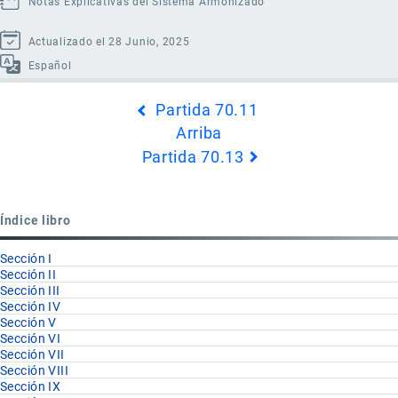
Notas Explicativas del Sistema Armonizado
Actualizado el 28 Junio, 2025
Español
Enlaces
Partida 70.11
transversales
Arriba
de
Partida 70.13
Book
para
Partida
Índice libro
70.12
Sección I
Sección II
Sección III
Sección IV
Sección V
Sección VI
Sección VII
Sección VIII
Sección IX