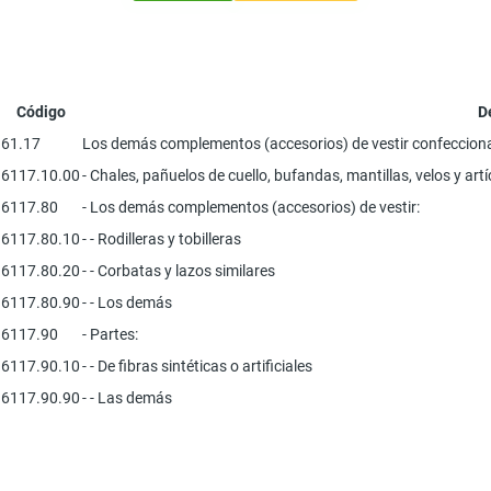
Código
D
61.17
Los demás complementos (accesorios) de vestir confeccionad
6117.10.00
- Chales, pañuelos de cuello, bufandas, mantillas, velos y artí
6117.80
- Los demás complementos (accesorios) de vestir:
6117.80.10
- - Rodilleras y tobilleras
6117.80.20
- - Corbatas y lazos similares
6117.80.90
- - Los demás
6117.90
- Partes:
6117.90.10
- - De fibras sintéticas o artificiales
6117.90.90
- - Las demás