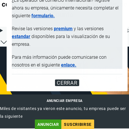
¿Es operador de comercio internacional? registre
complementos (accesorios), de vestir, de
ahora su empresa, únicamente necesita completar el
punto
siguiente
formulario.
Revise las versiones
premium
y las versiones
ÍNDICE DE CONTENIDOS
estandar
disponibles para la visualización de su
empresa.
Para más información puede comunicarse con
nosotros en el siguiente
enlace.
CERRAR
ANUNCIAR EMPRESA
Miles de visitantes ya vieron este anuncio, tu empresa puede ser
la siguiente
ANUNCIAR
SUSCRIBIRSE