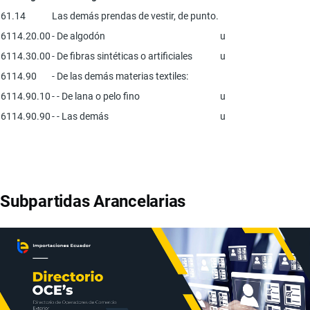
61.14
Las demás prendas de vestir, de punto.
6114.20.00
- De algodón
u
6114.30.00
- De fibras sintéticas o artificiales
u
6114.90
- De las demás materias textiles:
6114.90.10
- - De lana o pelo fino
u
6114.90.90
- - Las demás
u
Subpartidas Arancelarias