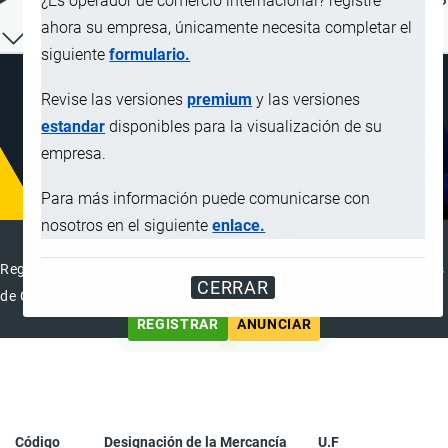
¿Es operador de comercio internacional? registre
ahora su empresa, únicamente necesita completar el
siguiente
formulario.
Revise las versiones
premium
y las versiones
estandar
disponibles para la visualización de su
empresa.
Para más información puede comunicarse con
nosotros en el siguiente
enlace.
DIRECTORIO INTERNACIONAL
Registre su Empresa en el Directorio Internacional de Operadores
CERRAR
de Comercio Exterior
REGISTRAR
ANUNCIAR
Código
Designación de la Mercancía
U.F