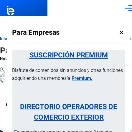
Pasar al contenido principal
Men
×
Para Empresas
Ruta
Inicio
Notas Explicativas del Sistema Armonizado
Sección XI
Capí
Partida 61.14
de
SUSCRIPCIÓN PREMIUM
Nota Explicativa
por
Importaciones …
, 20 Julio, 2024
navegación
1 MINUTO
Disfrute de contenidos sin anuncios y otras funciones
4 VISTAS
adquiriendo una membresía
Premium.
Notas Explicativas
Clasificación Arancelaria
61.14 Las demás prendas de vestir, de
DIRECTORIO OPERADORES DE
punto
COMERCIO EXTERIOR
ÍNDICE DE CONTENIDOS