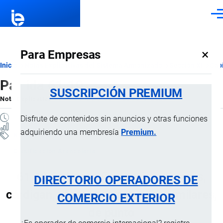
Pasar al contenido principal
Men
×
Para Empresas
Ruta
Inicio
Notas Explicativas del Sistema Armonizado
Sección XI
Capí
Partida 61.10
de
SUSCRIPCIÓN PREMIUM
Nota Explicativa
por
Importaciones …
, 20 Julio, 2024
navegación
4 MINUTOS
Disfrute de contenidos sin anuncios y otras funciones
8 VISTAS
adquiriendo una membresía
Premium.
Notas Explicativas
Clasificación Arancelaria
61.10 Suéteres (jerseys), pulóveres,
DIRECTORIO OPERADORES DE
cárdigan, chalecos y artículos similares,
COMERCIO EXTERIOR
de punto