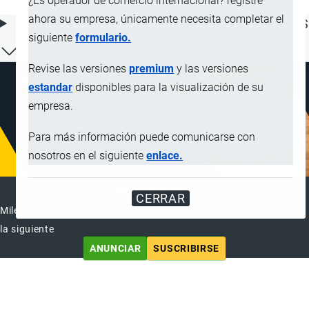
¿Es operador de comercio internacional? registre
ahora su empresa, únicamente necesita completar el
ÍNDICE DE CONTENIDOS
siguiente
formulario.
Revise las versiones
premium
y las versiones
estandar
disponibles para la visualización de su
empresa.
Para más información puede comunicarse con
nosotros en el siguiente
enlace.
ANUNCIAR EMPRESA
CERRAR
Miles de visitantes ya vieron este anuncio, tu empresa puede ser
la siguiente
ANUNCIAR
SUSCRIBIRSE