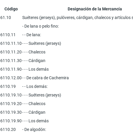
Código
Designación de la Mercancía
61.10
Suéteres (jerseys), pulóveres, cárdigan, chalecos y artículos 
- De lana o pelo fino:
6110.11
- - De lana:
6110.11.10
- - ­- Suéteres (jerseys)
6110.11.20
- - ­- Chalecos
6110.11.30
- - - Cárdigan
6110.11.90
- - ­- Los demás
6110.12.00
- - De cabra de Cachemira
6110.19
- - Los demás:
6110.19.10
- - - Suéteres (jerseys)
6110.19.20
- - - Chalecos
6110.19.30
- - - Cárdigan
6110.19.90
- - - Los demás
6110.20
- De algodón: