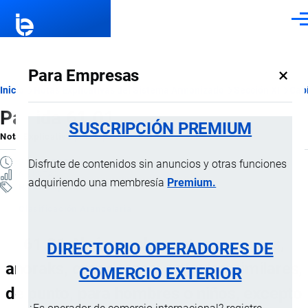
Pasar al contenido principal
Men
×
Para Empresas
Ruta
Inicio
Notas Explicativas del Sistema Armonizado
Sección XI
Capí
Partida 61.01
de
SUSCRIPCIÓN PREMIUM
Nota Explicativa
por
Importaciones …
, 20 Julio, 2024
navegación
3 MINUTOS
Disfrute de contenidos sin anuncios y otras funciones
6 VISTAS
adquiriendo una membresía
Premium.
Notas Explicativas
Clasificación Arancelaria
61.01 Abrigos, chaquetones, capas,
DIRECTORIO OPERADORES DE
anoraks, cazadoras y artículos similares,
COMERCIO EXTERIOR
de punto, para hombres o niños, excepto