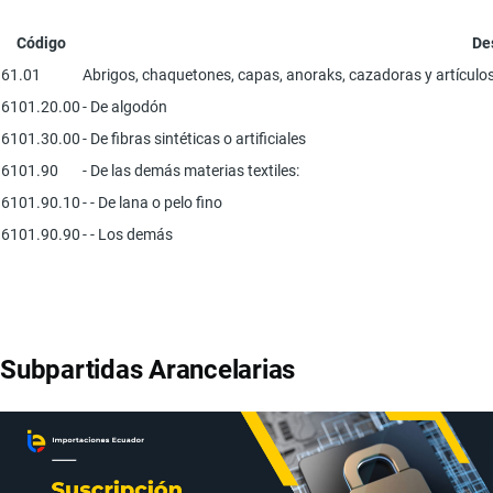
Código
De
61.01
Abrigos, chaquetones, capas, anoraks, cazadoras y artículos 
6101.20.00
- De algodón
6101.30.00
- De fibras sintéticas o artificiales
6101.90
- De las demás materias textiles:
6101.90.10
- - De lana o pelo fino
6101.90.90
- - Los demás
Subpartidas Arancelarias