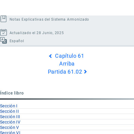
Notas Explicativas del Sistema Armonizado
Actualizado el 28 Junio, 2025
Español
Enlaces
Capítulo 61
transversales
Arriba
de
Partida 61.02
Book
para
Partida
Índice libro
61.01
Sección I
Sección II
Sección III
Sección IV
Sección V
Sección VI