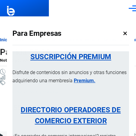
Pasar al contenido principal
Men
×
Para Empresas
Ruta
Inicio
Notas Explicativas del Sistema Armonizado
Sección XI
Capí
Partida 55.16
de
SUSCRIPCIÓN PREMIUM
Nota Explicativa
por
Importaciones …
, 19 Julio, 2024
navegación
2 MINUTOS
Disfrute de contenidos sin anuncios y otras funciones
2 VISTAS
adquiriendo una membresía
Premium.
Notas Explicativas
Clasificación Arancelaria
55.16 Tejidos de fibras artificiales
DIRECTORIO OPERADORES DE
discontinuas
COMERCIO EXTERIOR
ÍNDICE DE CONTENIDOS