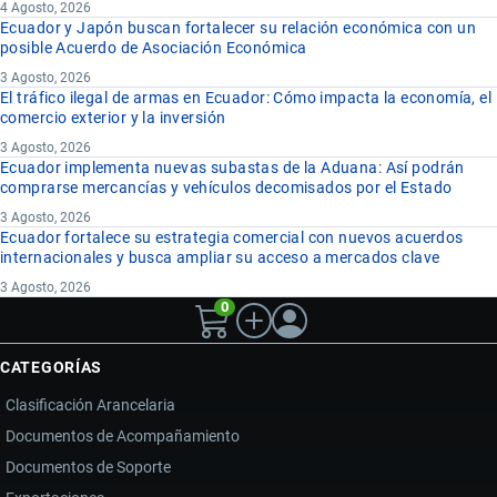
4 Agosto, 2026
Ecuador y Japón buscan fortalecer su relación económica con un
posible Acuerdo de Asociación Económica
3 Agosto, 2026
El tráfico ilegal de armas en Ecuador: Cómo impacta la economía, el
comercio exterior y la inversión
3 Agosto, 2026
Ecuador implementa nuevas subastas de la Aduana: Así podrán
comprarse mercancías y vehículos decomisados por el Estado
3 Agosto, 2026
Ecuador fortalece su estrategia comercial con nuevos acuerdos
internacionales y busca ampliar su acceso a mercados clave
3 Agosto, 2026
0
CATEGORÍAS
Clasificación Arancelaria
Documentos de Acompañamiento
Documentos de Soporte