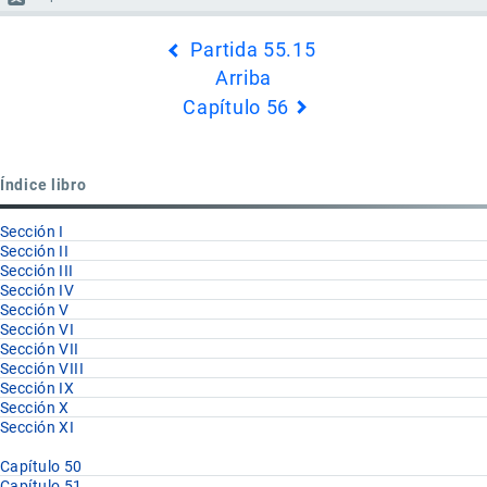
Enlaces
Partida 55.15
transversales
Arriba
de
Capítulo 56
Book
para
Partida
Índice libro
55.16
Sección I
Sección II
Sección III
Sección IV
Sección V
Sección VI
Sección VII
Sección VIII
Sección IX
Sección X
Sección XI
Capítulo 50
Capítulo 51