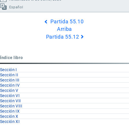
Español
Enlaces
Partida 55.10
transversales
Arriba
de
Partida 55.12
Book
para
Partida
Índice libro
55.11
Sección I
Sección II
Sección III
Sección IV
Sección V
Sección VI
Sección VII
Sección VIII
Sección IX
Sección X
Sección XI