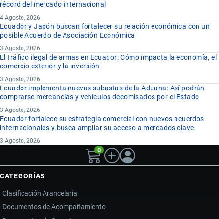
récord del mercado internacional
4 Agosto, 2026
Ecuador y Japón buscan fortalecer su relación económica con un
posible Acuerdo de Asociación Económica
3 Agosto, 2026
El tráfico ilegal de armas en Ecuador: Cómo impacta la economía, el
comercio exterior y la inversión
3 Agosto, 2026
Ecuador implementa nuevas subastas de la Aduana: Así podrán
comprarse mercancías y vehículos decomisados por el Estado
3 Agosto, 2026
Ecuador fortalece su estrategia comercial con nuevos acuerdos
internacionales y busca ampliar su acceso a mercados clave
3 Agosto, 2026
0
CATEGORÍAS
Clasificación Arancelaria
Documentos de Acompañamiento