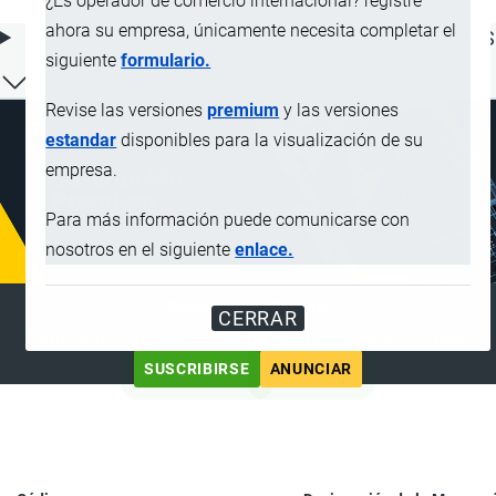
¿Es operador de comercio internacional? registre
ahora su empresa, únicamente necesita completar el
ÍNDICE DE CONTENIDOS
siguiente
formulario.
Revise las versiones
premium
y las versiones
estandar
disponibles para la visualización de su
empresa.
Para más información puede comunicarse con
nosotros en el siguiente
enlace.
SUSCRIPCIÓN PREMIUM
CERRAR
Disfrute de contenido sin anuncios y funciones adicionales
SUSCRIBIRSE
ANUNCIAR