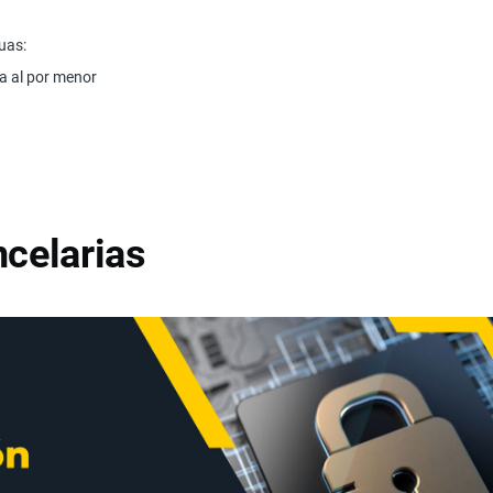
nuas:
ta al por menor
celarias