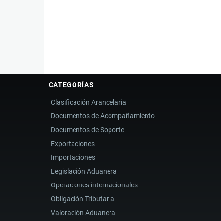
Book
para
Partida
55.08
CATEGORÍAS
Clasificación Arancelaria
Documentos de Acompañamiento
Documentos de Soporte
Exportaciones
Importaciones
Legislación Aduanera
Operaciones internacionales
Obligación Tributaria
Valoración Aduanera