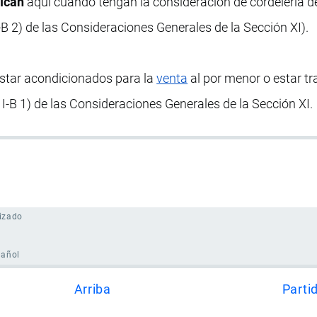
fican
aquí cuando tengan la consideración de cordelería de
-B 2) de las Consideraciones Generales de la Sección XI).
estar acondicionados para la
venta
al por menor o estar t
I-B 1) de las Consideraciones Generales de la Sección XI.
izado
pañol
Arriba
Parti