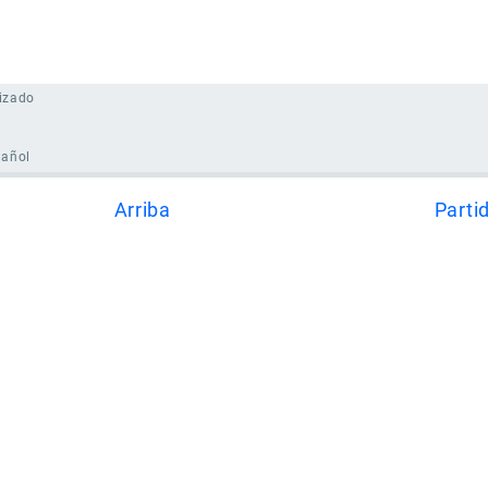
izado
pañol
Arriba
Parti