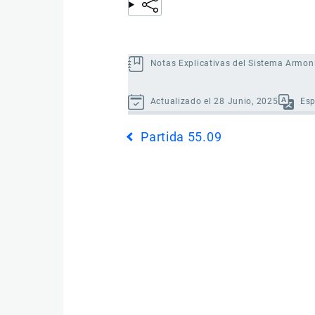
Notas Explicativas del Sistema Armon
Actualizado el 28 Junio, 2025
Es
Enlaces
Partida 55.09
transversales
de
Book
para
Partida
55.10