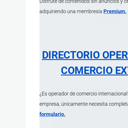
Disfrute de contenidos sin anuncios y o
adquiriendo una membresía
Premium.
55.10 Hilados de
(excepto el hilo
DIRECTORIO OPE
COMERCIO EX
ÍNDICE 
¿Es operador de comercio internacional?
empresa, únicamente necesita completar
formulario.