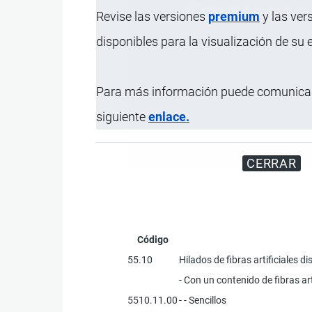
Revise las versiones
premium
y las ver
disponibles para la visualización de su
Para más información puede comunicar
siguiente
enlace.
Miles de visitantes
CERRAR
Código
55.10
Hilados de fibras artificiales d
- Con un contenido de fibras art
5510.11.00
- - Sencillos