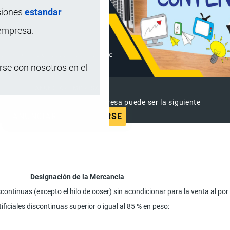
siones
estandar
 empresa.
se con nosotros en el
ANUNCIAR EMPRESA
 ya vieron este anuncio, tu empresa puede ser la siguiente
ANUNCIAR
SUSCRIBIRSE
Designación de la Mercancía
iscontinuas (excepto el hilo de coser) sin acondicionar para la venta al po
ificiales discontinuas superior o igual al 85 % en peso: