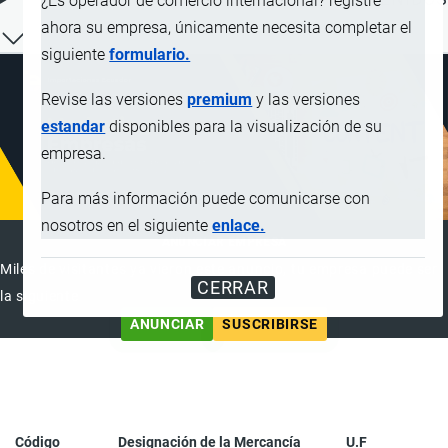
¿Es operador de comercio internacional? registre
ahora su empresa, únicamente necesita completar el
siguiente
formulario.
Revise las versiones
premium
y las versiones
estandar
disponibles para la visualización de su
empresa.
Para más información puede comunicarse con
nosotros en el siguiente
enlace.
ANUNCIAR EMPRESA
Miles de visitantes ya vieron este anuncio, tu empresa puede ser
CERRAR
la siguiente
ANUNCIAR
SUSCRIBIRSE
Código
Designación de la Mercancía
U.F