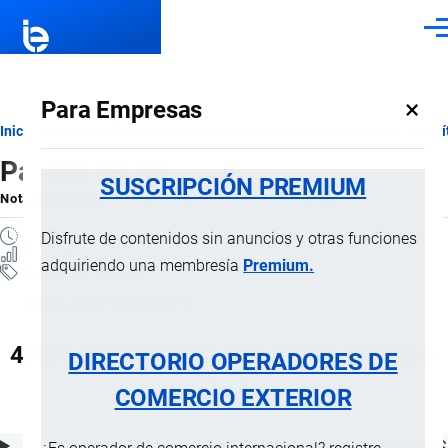
Pasar al contenido principal
Men
×
Para Empresas
Ruta
Inicio
Notas Explicativas del Sistema Armonizado
Sección X
Capí
Partida 48.01
de
SUSCRIPCIÓN PREMIUM
Nota Explicativa
por
Importaciones …
, 19 Julio, 2024
navegación
2 MINUTOS
Disfrute de contenidos sin anuncios y otras funciones
7 VISTAS
adquiriendo una membresía
Premium.
Notas Explicativas
Clasificación Arancelaria
48.01 Papel prensa en bobinas (rollos) o
DIRECTORIO OPERADORES DE
en hojas
COMERCIO EXTERIOR
ÍNDICE DE CONTENIDOS