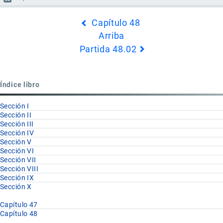
Enlaces
Capítulo 48
transversales
Arriba
de
Partida 48.02
Book
para
Partida
Índice libro
48.01
Sección I
Sección II
Sección III
Sección IV
Sección V
Sección VI
Sección VII
Sección VIII
Sección IX
Sección X
Capítulo 47
Capítulo 48